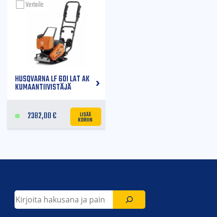
Vertaile
HUSQVARNA LF 60I LAT AK
KUMAANTIIVISTÄJÄ
LISÄÄ
2382,00
€
KORIIN
Etsi