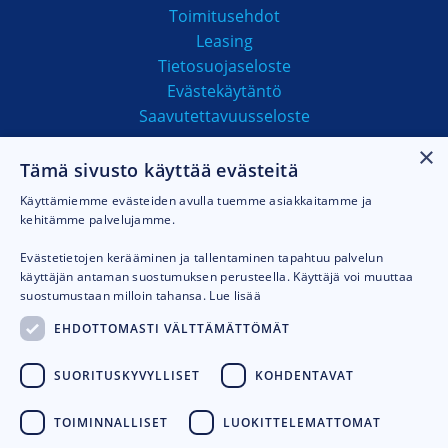
Toimitusehdot
Leasing
Tietosuojaseloste
Evästekäytäntö
Saavutettavuusseloste
×
Tämä sivusto käyttää evästeitä
MAKSUTAVAT
Käyttämiemme evästeiden avulla tuemme asiakkaitamme ja
kehitämme palvelujamme.
Evästetietojen kerääminen ja tallentaminen tapahtuu palvelun
käyttäjän antaman suostumuksen perusteella. Käyttäjä voi muuttaa
suostumustaan milloin tahansa.
Lue lisää
EHDOTTOMASTI VÄLTTÄMÄTTÖMÄT
SUORITUSKYVYLLISET
KOHDENTAVAT
TOIMINNALLISET
LUOKITTELEMATTOMAT