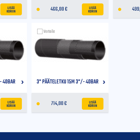
LISÄÄ
LISÄÄ
466,00
€
499
KORIIN
KORIIN
Vertaile
- 40BAR
3" PÄÄTELETKU 15M 3"/- 40BAR
LISÄÄ
LISÄÄ
714,00
€
KORIIN
KORIIN