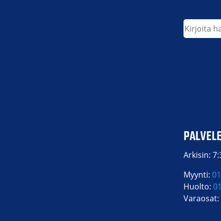
Etsi
PALVEL
Arkisin: 7
Myynti:
01
Huolto:
0
Varaosat: