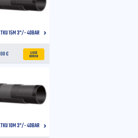
ETKU 15M 3"/- 40BAR
LISÄÄ
,00
€
KORIIN
ETKU 10M 3"/- 40BAR