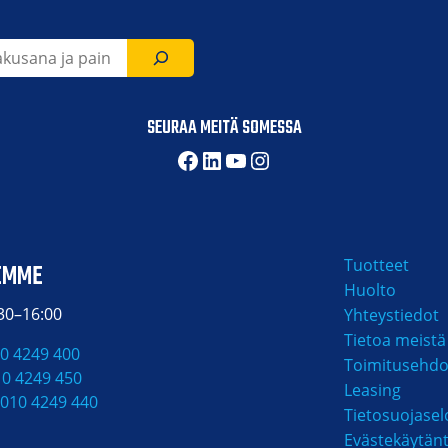
SEURAA MEITÄ SOMESSA
Facebook
LinkedIn
YouTube
Instagram
Tuotteet
EMME
Huolto
:30–16:00
Yhteystiedot
Tietoa meistä
0 4249 400
Toimitusehdo
10 4249 450
Leasing
010 4249 440
Tietosuojasel
Evästekäytän