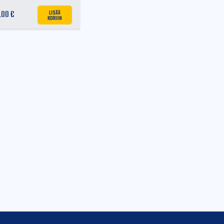
LISÄÄ
,00
€
KORIIN