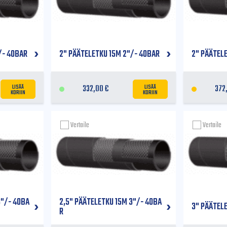
/- 40BAR
2" PÄÄTELETKU 15M 2"/- 40BAR
2" PÄÄTEL
LISÄÄ
LISÄÄ
332,00
€
372
KORIIN
KORIIN
Vertaile
Vertaile
3"/- 40BA
2,5" PÄÄTELETKU 15M 3"/- 40BA
3" PÄÄTEL
R