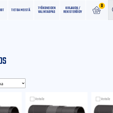
0
TYÖKONEIDEN
KIRJAUDU /
DOT
TIETOA MEISTÄ
VALINTAOPAS
REKISTERÖIDY
OS
Vertaile
Vertaile