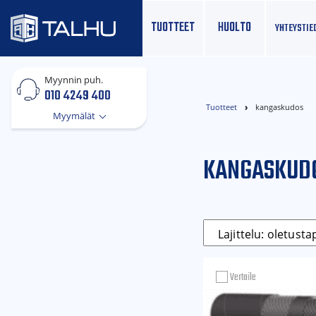
TUOTTEET
HUOLTO
YHTEYS­TIE
Myynnin puh.
010 4249 400
Tuotteet
kangaskudos
Myymälät
KANGASKUD
Vertaile