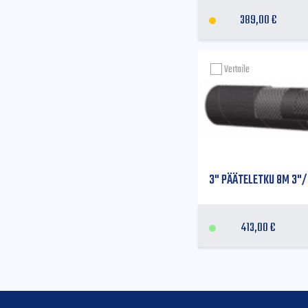
389,00
€
Vertaile
3" PÄÄTELETKU 8M 3"/
413,00
€