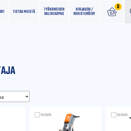
0
TYÖKONEIDEN
KIRJAUDU /
DOT
TIETOA MEISTÄ
VALINTAOPAS
REKISTERÖIDY
TAJA
Vertaile
Vertaile