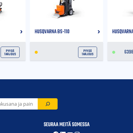
HUSQVARNA BS-110
HUSQVARNA
Pyydä
Pyydä
639
tarjous
tarjous
SEURAA MEITÄ SOMESSA