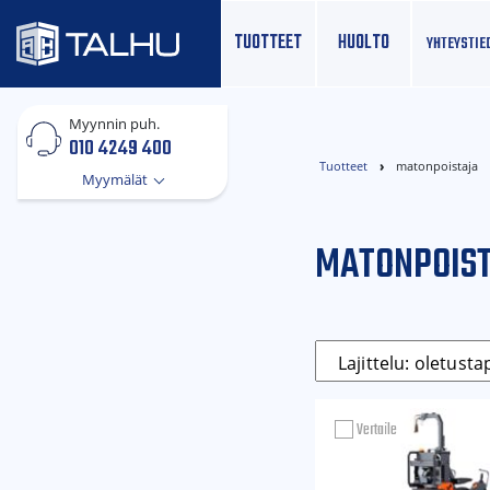
TUOTTEET
HUOLTO
YHTEYS­TIE
Myynnin puh.
010 4249 400
Tuotteet
matonpoistaja
Myymälät
MATONPOIS
Vertaile