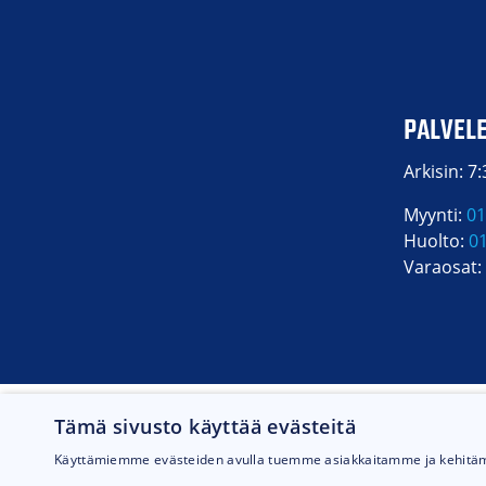
PALVEL
Arkisin: 7
Myynti:
01
Huolto:
0
Varaosat:
Tämä sivusto käyttää evästeitä
Käyttämiemme evästeiden avulla tuemme asiakkaitamme ja kehit