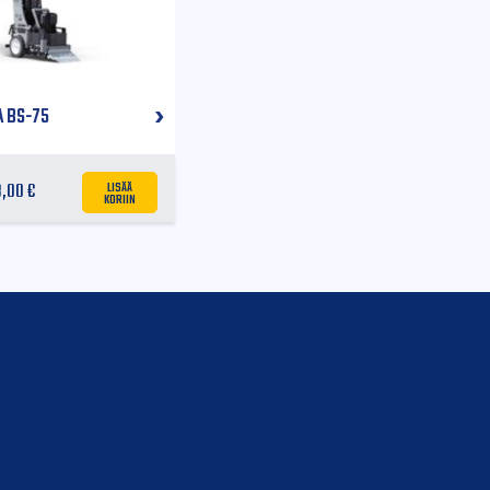
 BS-75
LISÄÄ
8,00
€
KORIIN