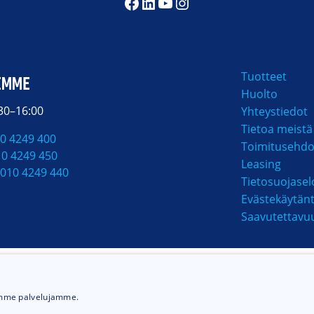
Facebook
LinkedIn
YouTube
Instagram
Tuotteet
EMME
Huolto
:30–16:00
Yhteystiedot
Tietoa meistä
0 4249 400
Toimitusehdo
10 4249 450
Leasing
010 4249 440
Tietosuojasel
Evästekäytän
Saavutettavu
MAKSUTAVAT
ämme palvelujamme.