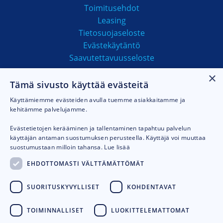
Toimitusehdot
Leasing
Tietosuojaseloste
Evästekäytäntö
Saavutettavuusseloste
×
Tämä sivusto käyttää evästeitä
MAKSUTAVAT
Käyttämiemme evästeiden avulla tuemme asiakkaitamme ja
kehitämme palvelujamme.
Evästetietojen kerääminen ja tallentaminen tapahtuu palvelun
käyttäjän antaman suostumuksen perusteella. Käyttäjä voi muuttaa
suostumustaan milloin tahansa.
Lue lisää
EHDOTTOMASTI VÄLTTÄMÄTTÖMÄT
SUORITUSKYVYLLISET
KOHDENTAVAT
TOIMINNALLISET
LUOKITTELEMATTOMAT