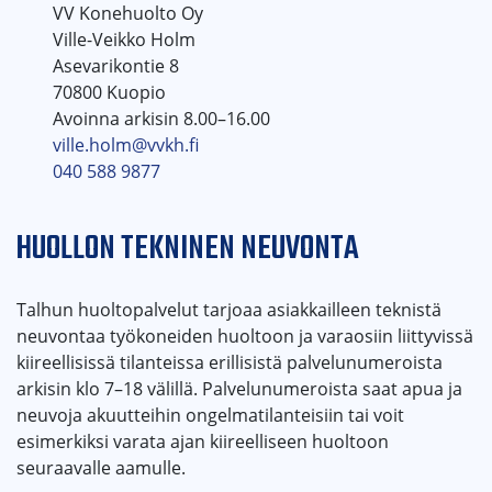
VV Konehuolto Oy
Ville-Veikko Holm
Asevarikontie 8
70800 Kuopio
Avoinna arkisin 8.00–16.00
ville.holm@vvkh.fi
040 588 9877
HUOLLON TEKNINEN NEUVONTA
Talhun huoltopalvelut tarjoaa asiakkailleen teknistä
neuvontaa työkoneiden huoltoon ja varaosiin liittyvissä
kiireellisissä tilanteissa erillisistä palvelunumeroista
arkisin klo 7–18 välillä. Palvelunumeroista saat apua ja
neuvoja akuutteihin ongelmatilanteisiin tai voit
esimerkiksi varata ajan kiireelliseen huoltoon
seuraavalle aamulle.