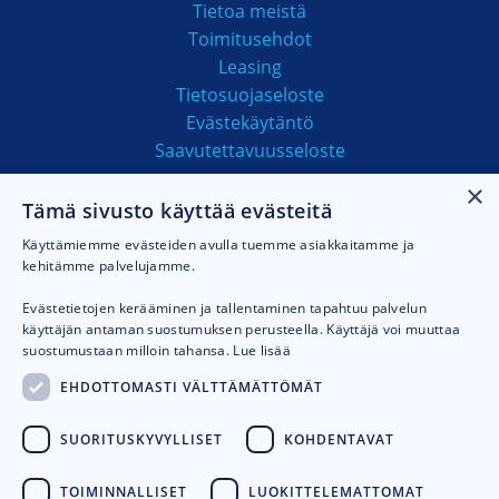
Tietoa meistä
Toimitusehdot
Leasing
Tietosuojaseloste
Evästekäytäntö
Saavutettavuusseloste
×
Tämä sivusto käyttää evästeitä
MAKSUTAVAT
Käyttämiemme evästeiden avulla tuemme asiakkaitamme ja
kehitämme palvelujamme.
Evästetietojen kerääminen ja tallentaminen tapahtuu palvelun
käyttäjän antaman suostumuksen perusteella. Käyttäjä voi muuttaa
suostumustaan milloin tahansa.
Lue lisää
EHDOTTOMASTI VÄLTTÄMÄTTÖMÄT
SUORITUSKYVYLLISET
KOHDENTAVAT
TOIMINNALLISET
LUOKITTELEMATTOMAT