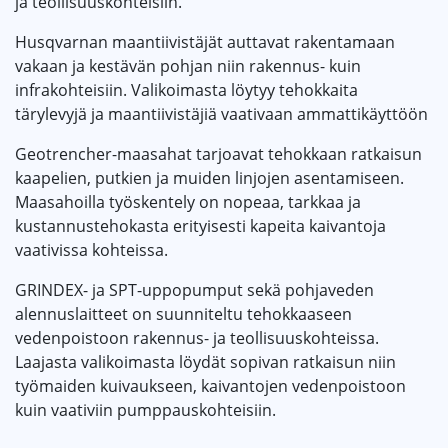
ja teollisuuskohteisiin.
Husqvarnan maantiivistäjät auttavat rakentamaan
vakaan ja kestävän pohjan niin rakennus- kuin
infrakohteisiin. Valikoimasta löytyy tehokkaita
tärylevyjä ja maantiivistäjiä vaativaan ammattikäyttöön
Geotrencher-maasahat tarjoavat tehokkaan ratkaisun
kaapelien, putkien ja muiden linjojen asentamiseen.
Maasahoilla työskentely on nopeaa, tarkkaa ja
kustannustehokasta erityisesti kapeita kaivantoja
vaativissa kohteissa.
GRINDEX- ja SPT-uppopumput sekä pohjaveden
alennuslaitteet on suunniteltu tehokkaaseen
vedenpoistoon rakennus- ja teollisuuskohteissa.
Laajasta valikoimasta löydät sopivan ratkaisun niin
työmaiden kuivaukseen, kaivantojen vedenpoistoon
kuin vaativiin pumppauskohteisiin.