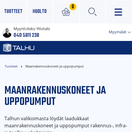
0
TUOTTEET
HUOLTO
Myynti:
Asko Ylöstalo
×
Myymälät
040 5811 238
Tuotteet
Maanrakennuskoneet ja uppopumput
MAANRAKENNUSKONEET JA
UPPOPUMPUT
Talhun valikoimasta löydät laadukkaat
maanrakennuskoneet ja uppopumput rakennus-, infra-