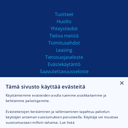
Tuotteet
Huolto
Yhteystiedot
Tietoa meistä
Toimitusehdot
Leasing
Tietosuojaseloste
Evästekäytäntö
Saavutettavuusseloste
×
Tämä sivusto käyttää evästeitä
MAKSUTAVAT
Käyttämiemme evästeiden avulla tuemme asiakkaitamme ja
kehitämme palvelujamme.
Evästetietojen kerääminen ja tallentaminen tapahtuu palvelun
käyttäjän antaman suostumuksen perusteella. Käyttäjä voi muuttaa
suostumustaan milloin tahansa.
Lue lisää