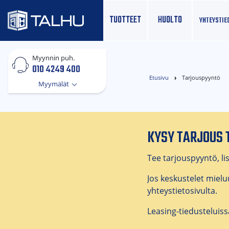
TUOTTEET
HUOLTO
YHTEYS­TIE
Myynnin puh.
010 4249 400
Etusivu
Tarjouspyyntö
Myymälät
KYSY TARJOUS 
Tee tarjouspyyntö, lis
Jos keskustelet miel
yhteystietosivulta.
Leasing-tiedusteluiss