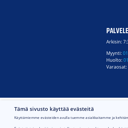
PALVEL
Arkisin: 7
Myynti:
01
Huolto:
0
Varaosat:
Tämä sivusto käyttää evästeitä
Käyttämiemme evästeiden avulla tuemme asiakkaitamme ja kehit