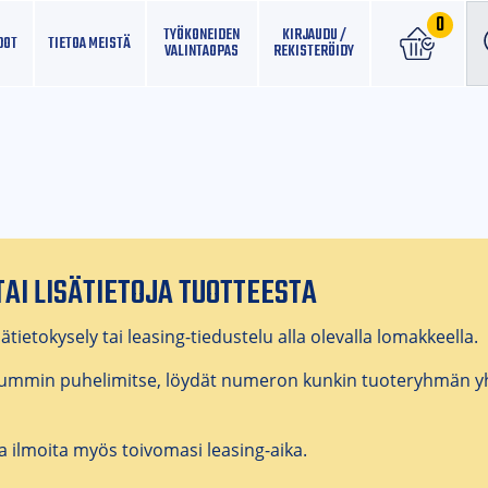
0
TYÖKONEIDEN
KIRJAUDU /
DOT
TIETOA MEISTÄ
VALINTAOPAS
REKISTERÖIDY
TAI LISÄTIETOJA TUOTTEESTA
ätietokysely tai leasing-tiedustelu alla olevalla lomakkeella.
uummin puhelimitse, löydät numeron kunkin tuoteryhmän yh
a ilmoita myös toivomasi leasing-aika.