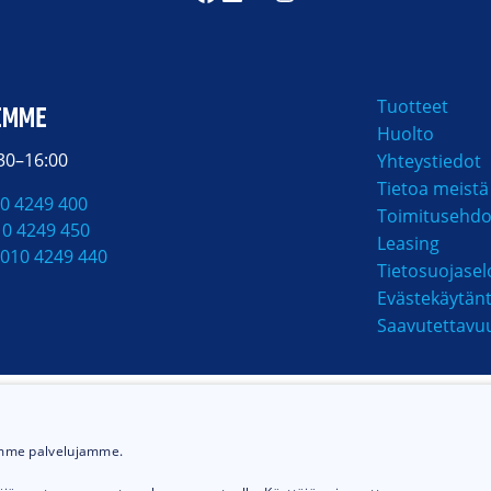
Tuotteet
EMME
Huolto
:30–16:00
Yhteystiedot
Tietoa meistä
0 4249 400
Toimitusehdo
10 4249 450
Leasing
010 4249 440
Tietosuojasel
Evästekäytän
Saavutettavu
MAKSUTAVAT
ämme palvelujamme.