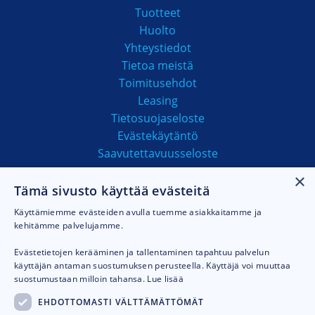
Tuotteet
Huolto
Yhteystiedot
Tietoa meistä
Toimitusehdot
Leasing
Tietosuojaseloste
Evästekäytäntö
Saavutettavuusseloste
×
Tämä sivusto käyttää evästeitä
MAKSUTAVAT
Käyttämiemme evästeiden avulla tuemme asiakkaitamme ja
kehitämme palvelujamme.
Evästetietojen kerääminen ja tallentaminen tapahtuu palvelun
käyttäjän antaman suostumuksen perusteella. Käyttäjä voi muuttaa
suostumustaan milloin tahansa.
Lue lisää
EHDOTTOMASTI VÄLTTÄMÄTTÖMÄT