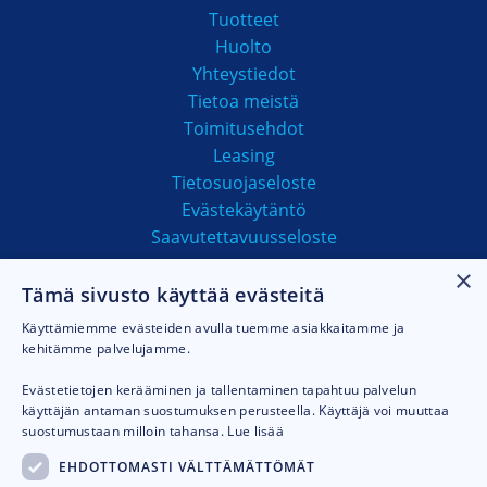
Tuotteet
Huolto
Yhteystiedot
Tietoa meistä
Toimitusehdot
Leasing
Tietosuojaseloste
Evästekäytäntö
Saavutettavuusseloste
×
Tämä sivusto käyttää evästeitä
MAKSUTAVAT
Käyttämiemme evästeiden avulla tuemme asiakkaitamme ja
kehitämme palvelujamme.
Evästetietojen kerääminen ja tallentaminen tapahtuu palvelun
käyttäjän antaman suostumuksen perusteella. Käyttäjä voi muuttaa
suostumustaan milloin tahansa.
Lue lisää
EHDOTTOMASTI VÄLTTÄMÄTTÖMÄT