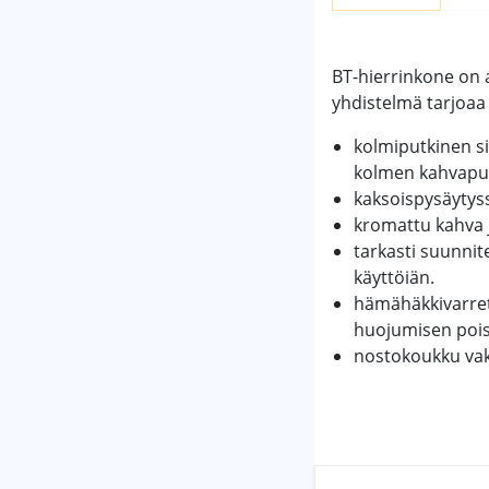
BT-hierrinkone on a
yhdistelmä tarjoaa 
kolmiputkinen si
kolmen kahvaput
kaksoispysäytys
kromattu kahva 
tarkasti suunni
käyttöiän.
hämähäkkivarret 
huojumisen pois
nostokoukku va