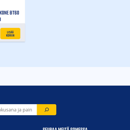
KONE BT60
0
LISÄÄ
KORIIN