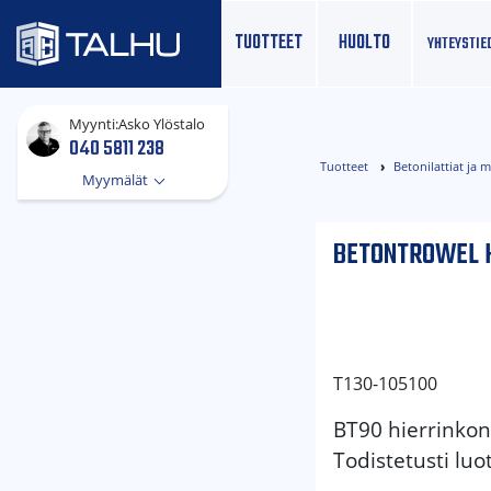
TUOTTEET
HUOLTO
YHTEYS­TIE
Myynti:
Asko Ylöstalo
040 5811 238
Tuotteet
Betonilattiat ja 
Myymälät
BETONTROWEL 
T130-105100
BT90 hierrinkon
Todistetusti luo