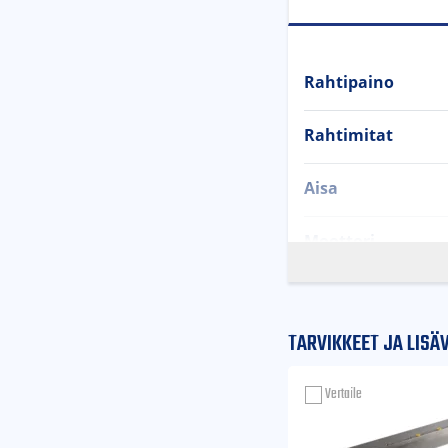
Rahtipaino
Rahtimitat
Aisa
Moottori
Keskipakoiskytki
TARVIKKEET JA LISÄ
Työskentelylevey
Vertaile
Työskentelypaino