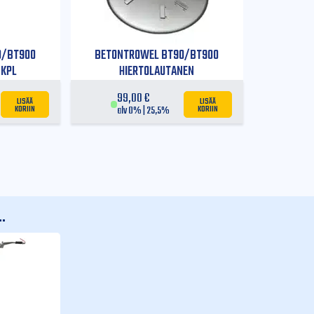
1850 
0/BT900
BETONTROWEL BT90/BT900
 KPL
HIERTOLAUTANEN
99,00
€
LISÄÄ
LISÄÄ
KORIIN
KORIIN
alv 0% | 25,5%
.