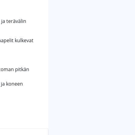
ja terävälin
apelit kulkevat
ttoman pitkän
 ja koneen