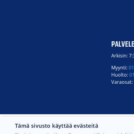
PALVEL
Arkisin: 7
Myynti:
01
Huolto:
0
Varaosat:
Tämä sivusto käyttää evästeitä