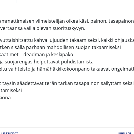
mmattimaisen viimeistelijän oikea käsi. painon, tasapainon 
vertaansa vailla olevan suorituskyvyn.
vuttaishitsattu kahva lujuuden takaamiseksi. kaikki ohjauska
ken sisällä parhaan mahdollisen suojan takaamiseksi
säätimet – deadman ja keskipako
ja suojarengas helpottavat puhdistamista
teltu vaihteisto ja hämähäkkikokoonpano takaavat ongelma
täysin säädettävät terän tarkan tasapainon säilyttämiseksi
tamiseksi
kiona