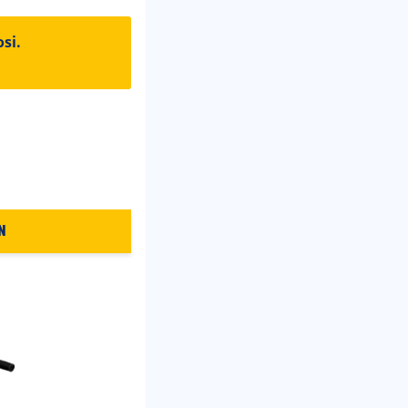
si.
N