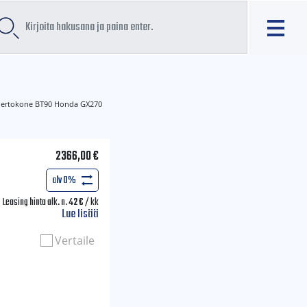
iertokone BT90 Honda GX270
2366,00
€
alv 0%
Leasing hinta alk. n.
42
€
/ kk
Lue lisää
Vertaile