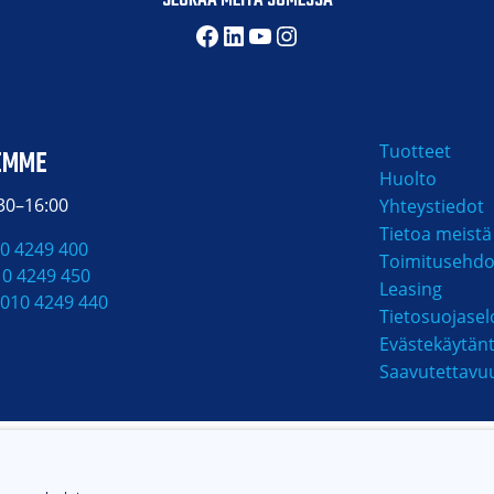
SEURAA MEITÄ SOMESSA
Facebook
LinkedIn
YouTube
Instagram
Tuotteet
EMME
Huolto
:30–16:00
Yhteystiedot
Tietoa meistä
0 4249 400
Toimitusehdo
10 4249 450
Leasing
010 4249 440
Tietosuojasel
Evästekäytän
Saavutettavu
MAKSUTAVAT