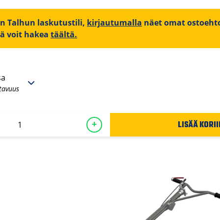
on Talhun laskutustili,
kirjautumalla
näet omat ostoehto
iä voit hakea
täältä.
sa
tavuus
LISÄÄ KORII
+