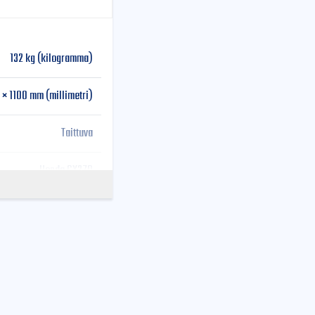
132 kg (kilogramma)
 × 1100 mm (millimetri)
Taittuva
Honda GX270
On
900 mm
78 kg