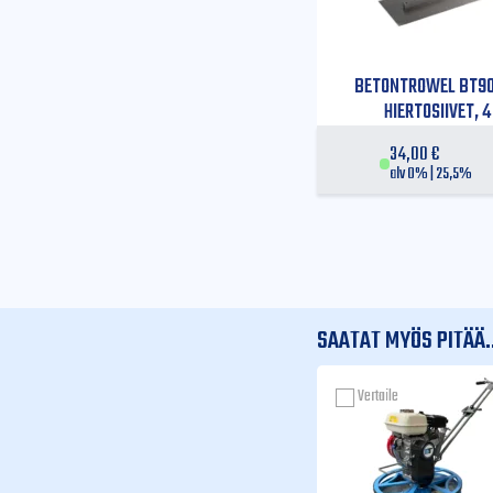
Mitat (P x K x L)
Ääni
BETONTROWEL BT9
HIERTOSIIVET, 4
34,00
€
alv 0% | 25,5%
SAATAT MYÖS PITÄÄ..
Vertaile