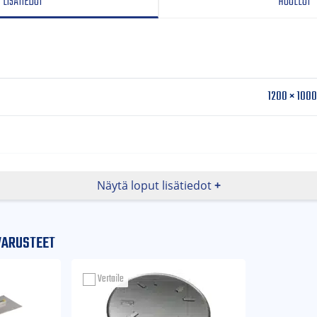
LISÄTIEDOT
HUOLLOT
1200 × 1000
Näytä loput lisätiedot
n
VARUSTEET
s
Vertaile