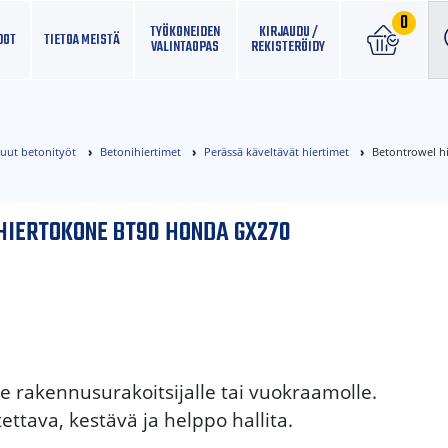
0
TYÖKONEIDEN
KIRJAUDU /
DOT
TIETOA MEISTÄ
VALINTAOPAS
REKISTERÖIDY
muut betonityöt
Betonihiertimet
Perässä käveltävät hiertimet
Betontrowel h
HIERTOKONE BT90 HONDA GX270
e rakennusurakoitsijalle tai vuokraamolle.
tettava, kestävä ja helppo hallita.