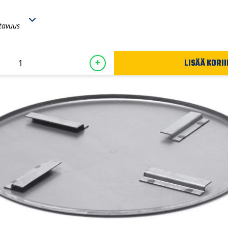
tavuus
LISÄÄ KORII
+