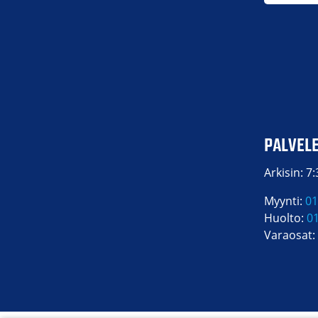
PALVEL
Arkisin: 7
Myynti:
01
Huolto:
0
Varaosat: