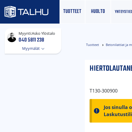
TUOTTEET
HUOLTO
YHTEYS­TIE
Myynti:
Asko Ylöstalo
040 5811 238
Tuotteet
Betonilattiat ja 
Myymälät
HIERTOLAUTANE
T130-300900
Jos sinulla 
Laskutustil