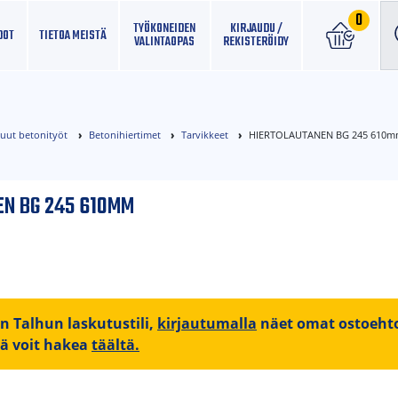
0
TYÖKONEIDEN
KIRJAUDU /
DOT
TIETOA MEISTÄ
VALINTAOPAS
REKISTERÖIDY
muut betonityöt
Betonihiertimet
Tarvikkeet
HIERTOLAUTANEN BG 245 610
N BG 245 610MM
on Talhun laskutustili,
kirjautumalla
näet omat ostoehto
iä voit hakea
täältä.