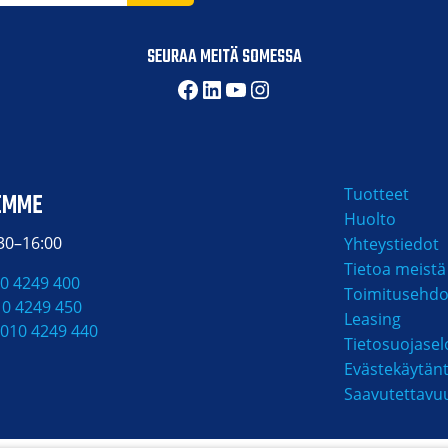
SEURAA MEITÄ SOMESSA
Facebook
LinkedIn
YouTube
Instagram
Tuotteet
EMME
Huolto
:30–16:00
Yhteystiedot
Tietoa meistä
0 4249 400
Toimitusehdo
10 4249 450
Leasing
010 4249 440
Tietosuojasel
Evästekäytän
Saavutettavu