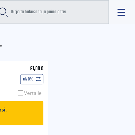
mm
81,00
€
alv 0%
Vertaile
si.