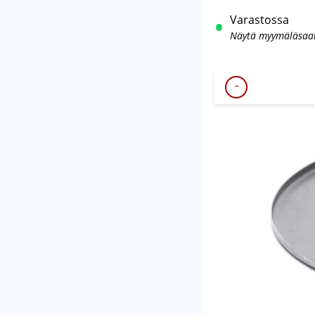
Varastossa
Näytä myymäläsaa
-
HIERTOLAUTANEN
BG
245
610mm
määrä