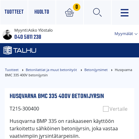
0
TUOTTEET
HUOLTO
Myynti:
Asko Ylöstalo
×
Myymälät
040 5811 238
Tuotteet
Betonilattiat ja muut betonityöt
Betonijyrsimet
Husqvarna
BMC 335 400V betonijyrsin
HUSQVARNA BMC 335 400V BETONIJYRSIN
T215-300400
Vertaile
Husqvarna BMP 335 on raskaaseen käyttöön
tarkoitettu sähköinen betonijyrsin, joka vastaa
vaativimpiin jyrsintätarpeisiin.