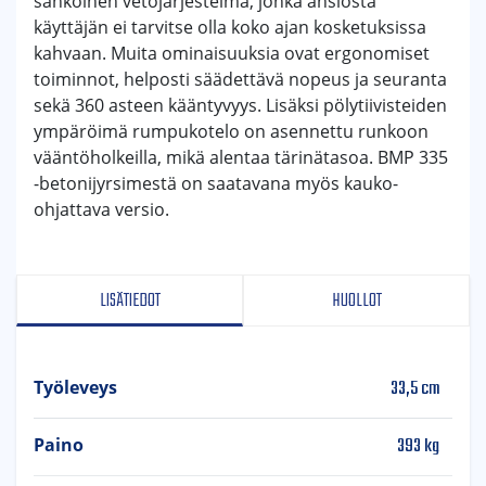
sähköinen vetojärjestelmä, jonka ansiosta
käyttäjän ei tarvitse olla koko ajan kosketuksissa
kahvaan. Muita ominaisuuksia ovat ergonomiset
toiminnot, helposti säädettävä nopeus ja seuranta
sekä 360 asteen kääntyvyys. Lisäksi pölytiivisteiden
ympäröimä rumpukotelo on asennettu runkoon
vääntöholkeilla, mikä alentaa tärinätasoa. BMP 335
-betonijyrsimestä on saatavana myös kauko-
ohjattava versio.
LISÄTIEDOT
HUOLLOT
33,5 cm
Työleveys
393 kg
Paino