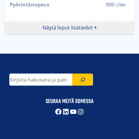
1000 r/min
Pyörintänopeus
12 kW / 400 V / 32 A
Moottorin teho
Näytä loput lisätiedot
Vetävä
Käyttötyyppi
Etsi
SEURAA MEITÄ SOMESSA
Facebook
LinkedIn
YouTube
Instagram