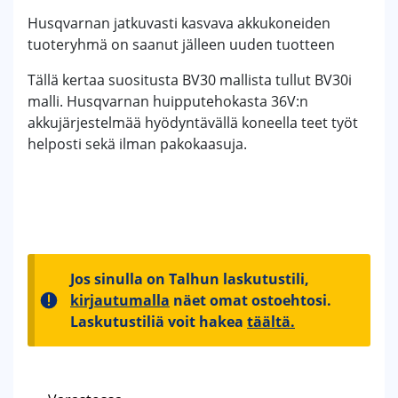
Husqvarnan jatkuvasti kasvava akkukoneiden
tuoteryhmä on saanut jälleen uuden tuotteen
Tällä kertaa suositusta BV30 mallista tullut BV30i
malli. Husqvarnan huipputehokasta 36V:n
akkujärjestelmää hyödyntävällä koneella teet työt
helposti sekä ilman pakokaasuja.
Jos sinulla on Talhun laskutustili,
kirjautumalla
näet omat ostoehtosi.
Laskutustiliä voit hakea
täältä.