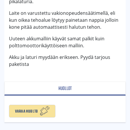
pikalaturia.
Laite on varustettu vakionopeudensäätimellä, eli
kun oikea tehoalue löytyy painetaan nappia jolloin
kone pitää automaattisesti halutun tehon.
Uuteen akkumalliin käyvät samat palkit kuin
polttomoottorikäyttöiseen malliin.
Akku ja laturi myydään erikseen. Pyydä tarjous
paketista
HUOLLOT
Varaa huolto