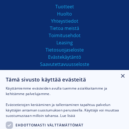
Tuotteet
Huolto
Yhteystiedot
Tietoa meistä
Toimitusehdot
Leasing
Tietosuojaseloste
Evästekäytäntö
Saavutettavuusseloste
×
Tämä sivusto käyttää evästeitä
MAKSUTAVAT
Käyttämiemme evästeiden avulla tuemme asiakkaitamme ja
kehitämme palvelujamme.
Evästetietojen kerääminen ja tallentaminen tapahtuu palvelun
käyttäjän antaman suostumuksen perusteella. Käyttäjä voi muuttaa
suostumustaan milloin tahansa.
Lue lisää
EHDOTTOMASTI VÄLTTÄMÄTTÖMÄT