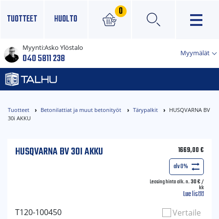
0
TUOTTEET
HUOLTO
Myynti:
Asko Ylöstalo
×
Myymälät
040 5811 238
Tuotteet
Betonilattiat ja muut betonityöt
Tärypalkit
HUSQVARNA BV
30i AKKU
HUSQVARNA BV 30I AKKU
1669,00
€
alv 0%
Leasing hinta alk. n.
30
€
/
kk
Lue lisää
T120-100450
Vertaile