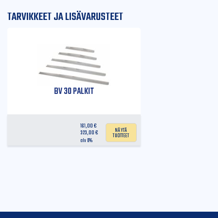
TARVIKKEET JA LISÄVARUSTEET
BV 30 PALKIT
161,00
€
Näytä
323,00
€
tuotteet
alv 0%