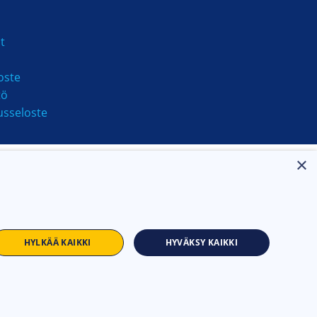
t
oste
tö
usseloste
×
HYLKÄÄ KAIKKI
HYVÄKSY KAIKKI