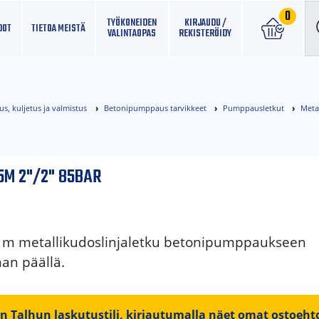
0
TYÖKONEIDEN
KIRJAUDU /
DOT
TIETOA MEISTÄ
VALINTAOPAS
REKISTERÖIDY
, kuljetus ja valmistus
Betonipumppaus tarvikkeet
Pumppausletkut
Meta
5M 2"/2" 85BAR
 m metallikudoslinjaletku betonipumppaukseen
an päällä.
on Talhun laskutustili,
kirjautumalla
näet omat ostoehto