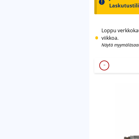
Laskutustil
Loppu verkkoka
viikkoa.
Näytä myymäläsaa
-
2"
LINJALETKU
5m
2"/2"
85bar
määrä