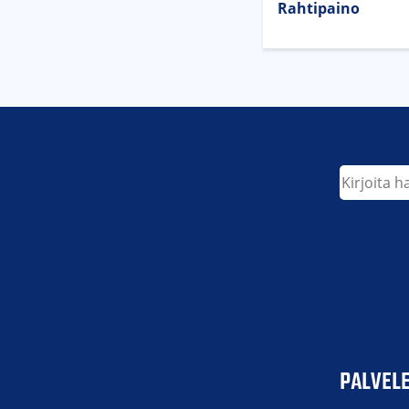
Rahtipaino
Etsi
PALVEL