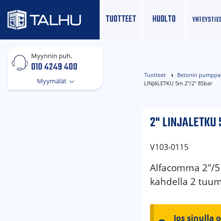
TUOTTEET
HUOLTO
YHTEYS­TIE
Myynnin puh.
010 4249 400
Tuotteet
Betonin pumppaus
Myymälät
LINJALETKU 5m 2"/2" 85bar
2" LINJALETKU 
V103-0115
Alfacomma 2″/5
kahdella 2 tuum
Jos sinulla 