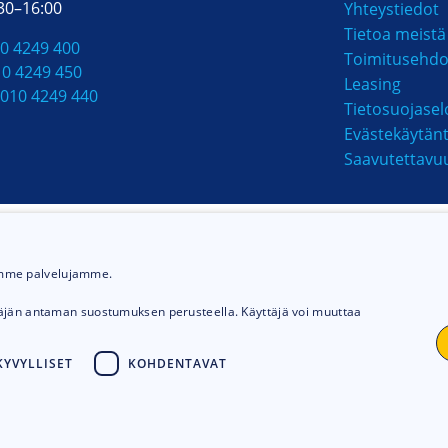
:30–16:00
Yhteystiedot
Tietoa meistä
0 4249 400
Toimitusehdo
10 4249 450
Leasing
010 4249 440
Tietosuojasel
Evästekäytän
Saavutettavu
MAKSUTAVAT
ämme palvelujamme.
täjän antaman suostumuksen perusteella. Käyttäjä voi muuttaa
YVYLLISET
KOHDENTAVAT
© 2026
Talhu oy.
Toteutus:
Avoin.Systems