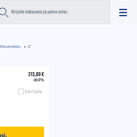
llikudosletku
2"
213,00
€
alv 0%
Vertaile
si.