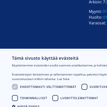
Arkisin: 7
Myynti:
01
Huolto:
0
Varaosat:
Tämä sivusto käyttää evästeitä
Käyttämiemme evästeiden avulla tuemme asiakkaitamme ja kehit
Evästetietojen kerääminen ja tallentaminen tapahtuu palvelun käyt
suostumustaan milloin tahansa.
Lue lisää
EHDOTTOMASTI VÄLTTÄMÄTTÖMÄT
SUORITUSK
TOIMINNALLISET
LUOKITTELEMATTOMAT
NÄYTÄ TIEDOT