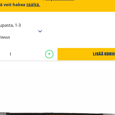
iä voit hakea
täältä.
upasta, 1-3
tavuus
LISÄÄ KORII
+