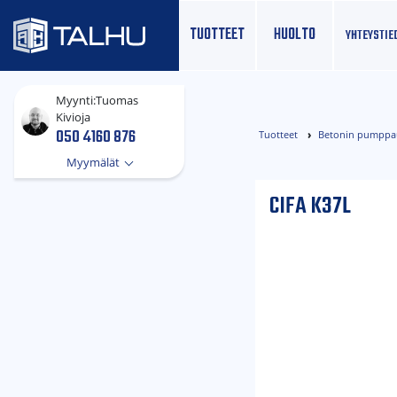
TUOTTEET
HUOLTO
YHTEYS­TIE
Myynti:
Tuomas
Kivioja
050 4160 876
Tuotteet
Betonin pumppaus
Myymälät
CIFA K37L