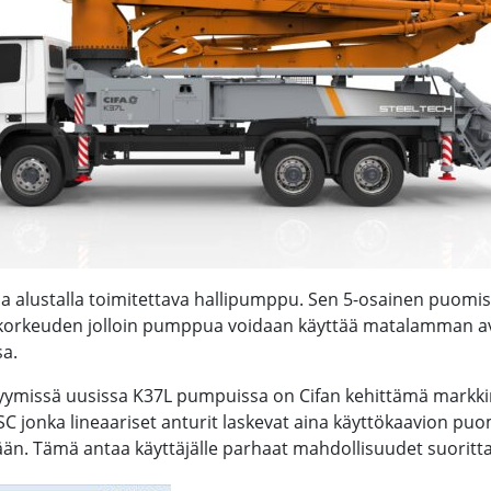
lla alustalla toimitettava hallipumppu. Sen 5-osainen puomi
orkeuden jolloin pumppua voidaan käyttää matalamman 
sa.
yymissä uusissa K37L pumpuissa on Cifan kehittämä markk
SC jonka lineaariset anturit laskevat aina käyttökaavion puom
ään. Tämä antaa käyttäjälle parhaat mahdollisuudet suoritta