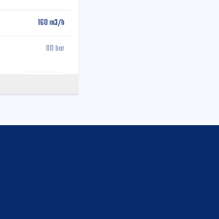
160 m3/h
80 bar
230x2100mm
B5RZ
36,1 m
31,8 m
7,8 m
5 kpl