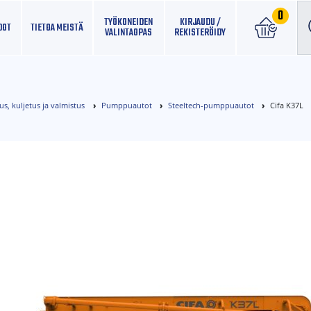
0
TYÖKONEIDEN
KIRJAUDU /
DOT
TIETOA MEISTÄ
VALINTAOPAS
REKISTERÖIDY
, kuljetus ja valmistus
Pumppuautot
Steeltech-pumppuautot
Cifa K37L