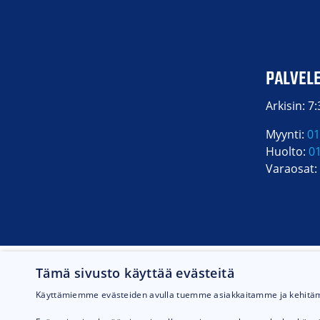
Pumppausputkis
Tukijalkan kuorm
PALVEL
Tukijalan kuorma
Arkisin: 7
Myynti:
01
Huolto:
0
Varaosat:
Tämä sivusto käyttää evästeitä
Käyttämiemme evästeiden avulla tuemme asiakkaitamme ja kehit