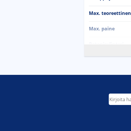
Max. teoreettinen
Max. paine
Betonisylinteri
Puomisto
Pystysuora ulott
Vaakasuora ulot
Etsi
Min. avauskorkeu
Puomien lukumä