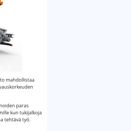
sto mahdollistaa
avauskorkeuden
inoiden paras
ille kun tukijalkoja
a tehtävä työ.