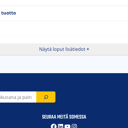
 tuotto
Näytä loput lisätiedot
uvuus
tuvuus
s
SEURAA MEITÄ SOMESSA
ärä
Facebook
LinkedIn
YouTube
Instagram