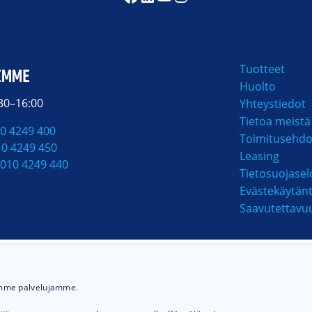
to
a edessä
Tuotteet
EMME
Huolto
 takana
:30–16:00
Yhteystiedot
Tietoa meistä
0 4249 400
Toimitusehdo
10 4249 450
Leasing
010 4249 440
Tietosuojasel
Evästekäytän
Saavutettavu
MAKSUTAVAT
ämme palvelujamme.