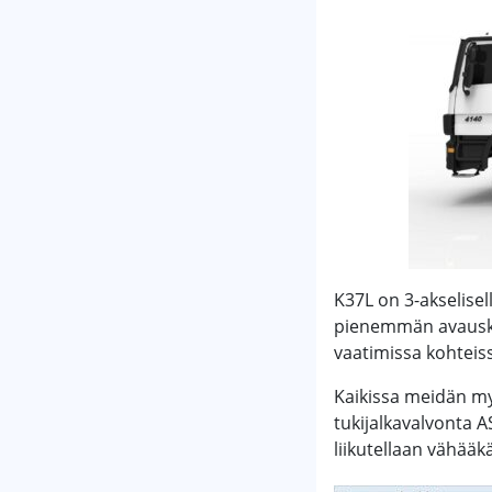
K37L on 3-akselise
pienemmän avausk
vaatimissa kohteis
Kaikissa meidän m
tukijalkavalvonta A
liikutellaan vähääk