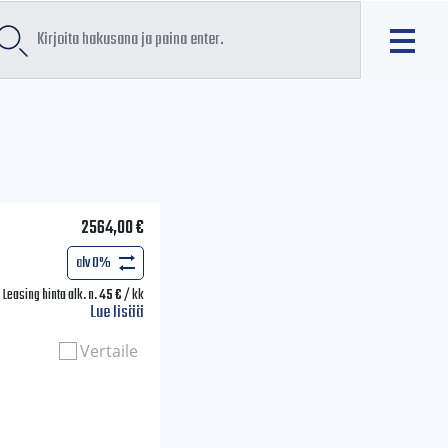
2564,00
€
alv 0%
Leasing hinta alk. n.
45
€
/ kk
Lue lisää
Vertaile