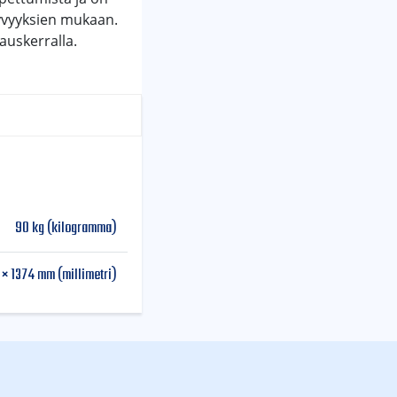
syvyyksien mukaan.
auskerralla.
90 kg (kilogramma)
 × 1374 mm (millimetri)