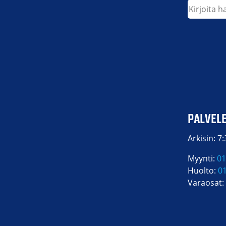
Etsi
PALVEL
Arkisin: 7
Myynti:
01
Huolto:
0
Varaosat: