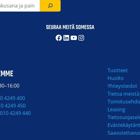
SEURAA MEITÄ SOMESSA
Facebook
LinkedIn
YouTube
Instagram
Tuotteet
EMME
Huolto
:30–16:00
Yhteystiedot
Tietoa meistä
0 4249 400
Toimitusehdo
10 4249 450
Leasing
010 4249 440
Tietosuojasel
Evästekäytän
Saavutettavu