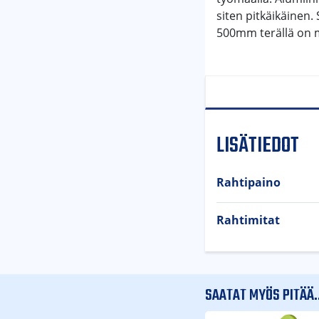
siten pitkäikäinen
500mm terällä on m
LISÄTIEDOT
Rahtipaino
Rahtimitat
SAATAT MYÖS PITÄÄ..