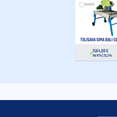
Vertaile
TIILISAHA SIMA BALI 
2564,00
€
alv 0% | 25,5%