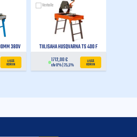
Vertaile
500MM 380V
TIILISAHA HUSQVARNA TS 400 F
1712,00
€
LISÄÄ
LISÄÄ
KORIIN
KORIIN
alv 0% | 25,5%