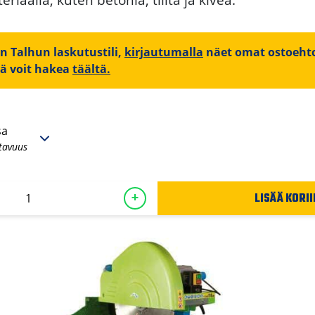
on Talhun laskutustili,
kirjautumalla
näet omat ostoehto
iä voit hakea
täältä.
sa
tavuus
LISÄÄ KORII
+