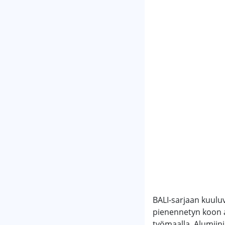
BALI-sarjaan kuuluv
pienennetyn koon an
työmaalla. Alumiin