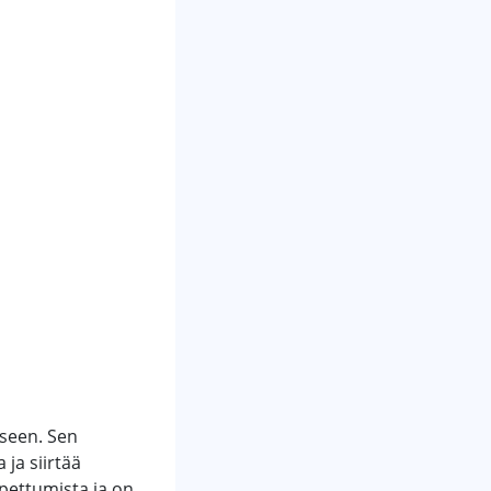
iseen. Sen
ja siirtää
pettumista ja on