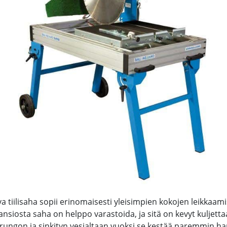
a tiilisaha sopii erinomaisesti yleisimpien kokojen leikkaam
siosta saha on helppo varastoida, ja sitä on kevyt kuljettaa 
irungon ja sinkityn vesialtaan vuoksi se kestää paremmin ha