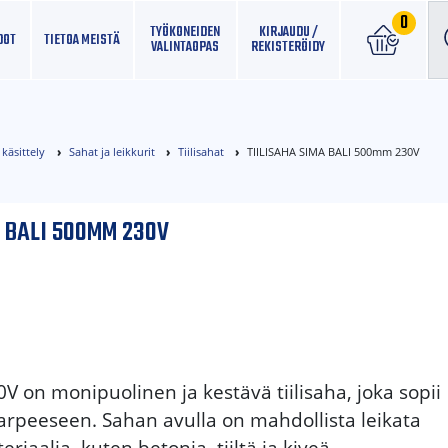
0
TYÖKONEIDEN
KIRJAUDU /
DOT
TIETOA MEISTÄ
VALINTAOPAS
REKISTERÖIDY
 käsittely
Sahat ja leikkurit
Tiilisahat
TIILISAHA SIMA BALI 500mm 230V
A BALI 500MM 230V
 on monipuolinen ja kestävä tiilisaha, joka sopii
rpeeseen. Sahan avulla on mahdollista leikata
riaalia, kuten betonia, tiiltä ja kiveä.