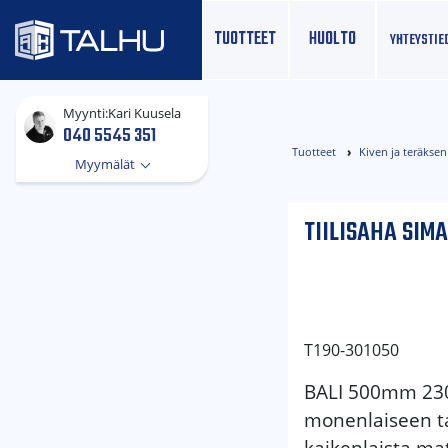
TUOTTEET
HUOLTO
YHTEYS­TIE
Myynti:
Kari Kuusela
040 5545 351
Tuotteet
Kiven ja teräksen
Myymälät
TIILISAHA SIM
T190-301050
BALI 500mm 230V
monenlaiseen ta
kaikenlaista mate