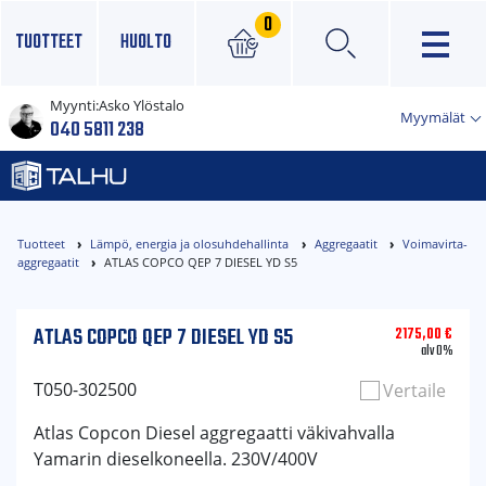
0
TUOTTEET
HUOLTO
Myynti:
Asko Ylöstalo
×
Myymälät
040 5811 238
Tuotteet
Lämpö, energia ja olosuhdehallinta
Aggregaatit
Voimavirta-
aggregaatit
ATLAS COPCO QEP 7 DIESEL YD S5
ATLAS COPCO QEP 7 DIESEL YD S5
2175,00
€
alv 0%
T050-302500
Vertaile
Atlas Copcon Diesel aggregaatti väkivahvalla
Yamarin dieselkoneella. 230V/400V