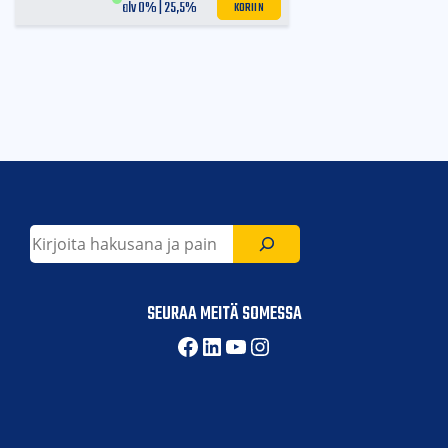
KORIIN
alv 0% | 25,5%
1xschuko, 1x3P16A, 1x5P16A
Pistokkeet:
Etsi
SEURAA MEITÄ SOMESSA
Facebook
LinkedIn
YouTube
Instagram