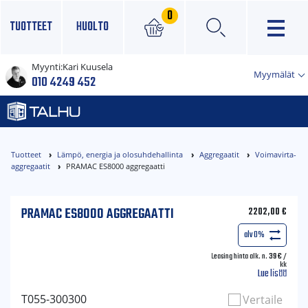
0
TUOTTEET
HUOLTO
Myynti:
Kari Kuusela
×
Myymälät
010 4249 452
Tuotteet
Lämpö, energia ja olosuhdehallinta
Aggregaatit
Voimavirta-
aggregaatit
PRAMAC ES8000 aggregaatti
PRAMAC ES8000 AGGREGAATTI
2202,00
€
alv 0%
Leasing hinta alk. n.
39
€
/
kk
Lue lisää
T055-300300
Vertaile