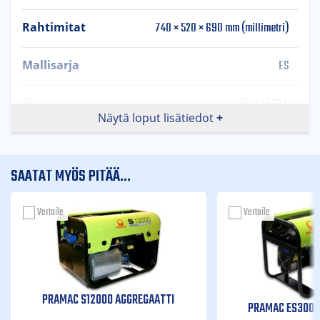
740 × 520 × 690 mm (millimetri)
Rahtimitat
ES
Mallisarja
400 V / 230 V
Jännite
Näytä loput lisätiedot
Voimavirta, 50Hz, AVR -
Ominaisuudet
Automaattinen jännitteensäädin,
SAATAT MYÖS PITÄÄ...
DPP - Erotussuojaus
Vertaile
Vertaile
1 x 230 Schuko 16A IP54, 1 x 230V
Pistokkeet
CEE 16A IP44, 1 x 400V CEE 16A
IP44
Bensa
Polttoaine
PRAMAC S12000 AGGREGAATTI
PRAMAC ES3000