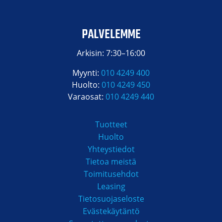
2,15 l/h
Polttoainekulutus
PALVELEMME
75 % kuormalla
Arkisin: 7:30–16:00
729 mm
Pituus
Myynti:
010 4249 400
Huolto:
010 4249 450
500 mm
Leveys
Varaosat:
010 4249 440
536 mm
Korkeus
Tuotteet
Huolto
81 kg
Paino
Yhteystiedot
Tietoa meistä
69 dB
Melutaso 7 metrin
Toimitusehdot
päässä
Leasing
Tietosuojaseloste
Evästekäytäntö