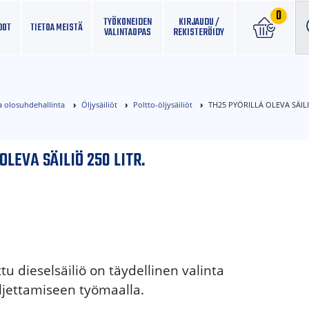
0
TYÖKONEIDEN
KIRJAUDU /
DOT
TIETOA MEISTÄ
VALINTAOPAS
REKISTERÖIDY
a olosuhdehallinta
Öljysäiliöt
Poltto-öljysäiliöt
TH25 PYÖRILLÄ OLEVA SÄILI
OLEVA SÄILIÖ 250 LITR.
ttu dieselsäiliö on täydellinen valinta
ljettamiseen työmaalla.