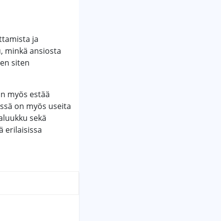
ttamista ja
u, minkä ansiosta
uen siten
ain myös estää
össä on myös useita
jaluukku sekä
 erilaisissa