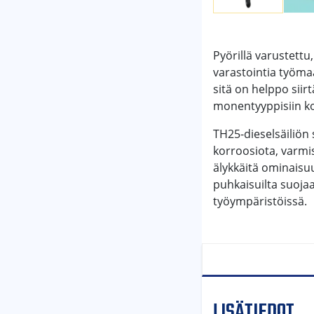
Pyörillä varustettu
varastointia työmaa
sitä on helppo siir
monentyyppisiin ko
TH25-dieselsäiliön 
korroosiota, varmi
älykkäitä ominaisu
puhkaisuilta suojaa
työympäristöissä.
LISÄTIEDOT