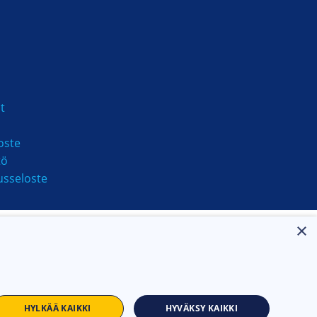
t
oste
tö
usseloste
×
HYLKÄÄ KAIKKI
HYVÄKSY KAIKKI