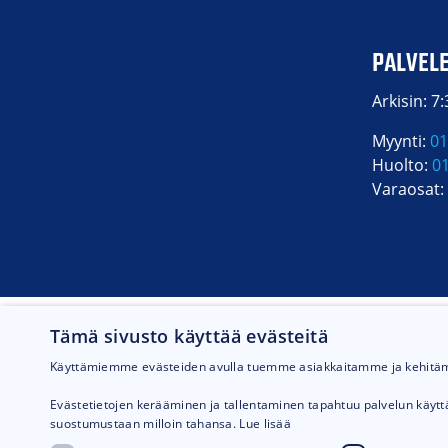
PALVEL
Arkisin: 7
Myynti:
01
Huolto:
0
Varaosat:
Tämä sivusto käyttää evästeitä
Käyttämiemme evästeiden avulla tuemme asiakkaitamme ja kehit
Evästetietojen kerääminen ja tallentaminen tapahtuu palvelun käyt
suostumustaan milloin tahansa.
Lue lisää