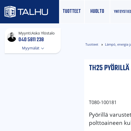
TUOTTEET
HUOLTO
YHTEYS­TIE
Myynti:
Asko Ylöstalo
040 5811 238
Tuotteet
Lämpö, energia j
Myymälät
TH25 PYÖRILLÄ 
T080-100181
Pyörillä varuste
polttoaineen ku