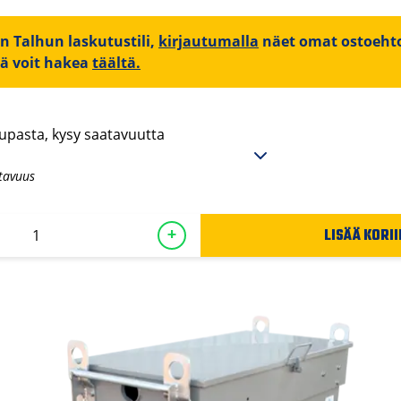
on Talhun laskutustili,
kirjautumalla
näet omat ostoehto
iä voit hakea
täältä.
pasta, kysy saatavuutta
tavuus
LISÄÄ KORII
+