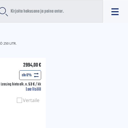
Ö 250 LITR.
2994,00
€
alv 0%
Leasing hinta alk. n.
53
€
/ kk
Lue lisää
Vertaile