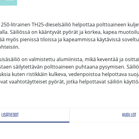
, 250-litrainen TH25-dieselsäiliö helpottaa polttoaineen kulje
lla. Säiliössä on kääntyvät pyörät ja korkea, kapea muotoil
tää myös pienissä tiloissa ja kapeammissa käytävissä sovelt
hteisiin.
sisäsäiliö on valmistettu alumiinista, mikä keventää ja ositt
staen säilytettävän polttoaineen puhtaana pysymisen. Säili
uksia kuten ristikkäin kulkeva, vedenpoistoa helpottava suo
vat vaahtotäytteiset pyörät, jotka helpottavat säiliön käyttöä
LISÄTIEDOT
HUOLLOT