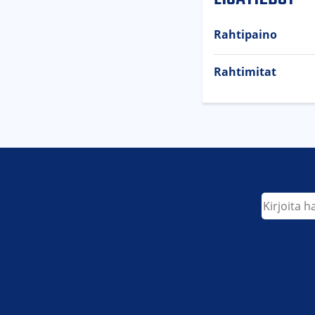
Rahtipaino
Rahtimitat
Etsi