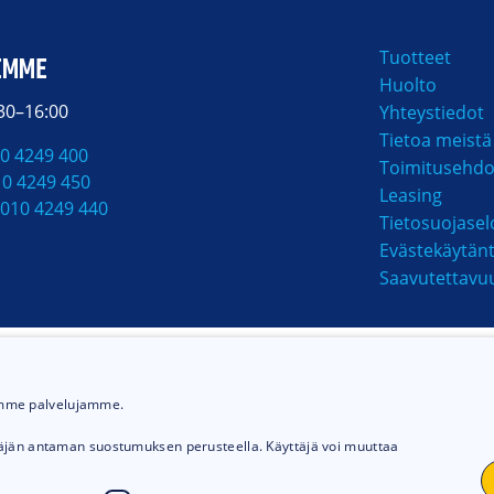
Tuotteet
EMME
Huolto
:30–16:00
Yhteystiedot
Tietoa meistä
0 4249 400
Toimitusehdo
10 4249 450
Leasing
010 4249 440
Tietosuojasel
Evästekäytän
Saavutettavu
MAKSUTAVAT
ämme palvelujamme.
täjän antaman suostumuksen perusteella. Käyttäjä voi muuttaa