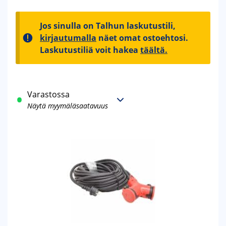
Jos sinulla on Talhun laskutustili,
kirjautumalla
näet omat ostoehtosi.
Laskutustiliä voit hakea
täältä.
Varastossa
Näytä myymäläsaatavuus