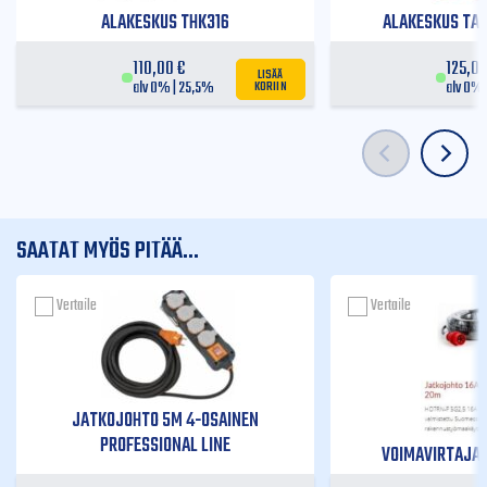
ALAKESKUS THK316
ALAKESKUS TAS
110,00
€
125,0
LISÄÄ
KORIIN
alv 0% | 25,5%
alv 0% 
SAATAT MYÖS PITÄÄ...
Vertaile
Vertaile
JATKOJOHTO 5M 4-OSAINEN
PROFESSIONAL LINE
VOIMAVIRTAJAT