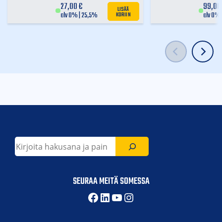
27,00
€
99,0
LISÄÄ
KORIIN
alv 0% | 25,5%
alv 0% 
Etsi
SEURAA MEITÄ SOMESSA
Facebook
LinkedIn
YouTube
Instagram