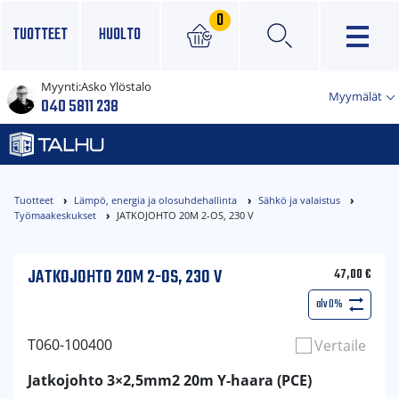
0
TUOTTEET
HUOLTO
Myynti:
Asko Ylöstalo
×
Myymälät
040 5811 238
Tuotteet
Lämpö, energia ja olosuhdehallinta
Sähkö ja valaistus
Työmaakeskukset
JATKOJOHTO 20M 2-OS, 230 V
JATKOJOHTO 20M 2-OS, 230 V
47,00
€
alv 0%
T060-100400
Vertaile
Jatkojohto 3×2,5mm2 20m Y-haara (PCE)