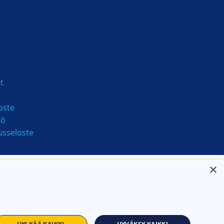
1 vuosi
t
oste
tö
usseloste
×