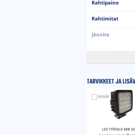
Rahtipaino
Rahtimitat
Jännite
Valokeila
LED
TARVIKKEET JA LISÄ
Virrankulutus
Vertaile
Koteloluokitus
Runko:
MINI