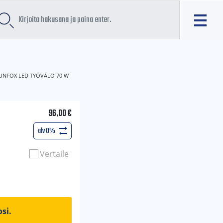
UNFOX LED TYÖVALO 70 W
96,00
€
alv 0%
Vertaile
si.