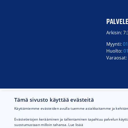
Takuu:
PALVEL
Arkisin: 7
Myynti:
01
Huolto:
0
Varaosat:
Tämä sivusto käyttää evästeitä
Käyttämiemme evästeiden avulla tuemme asiakkaitamme ja kehit
Evästetietojen kerääminen ja tallentaminen tapahtuu palvelun käyt
suostumustaan milloin tahansa.
Lue lisää