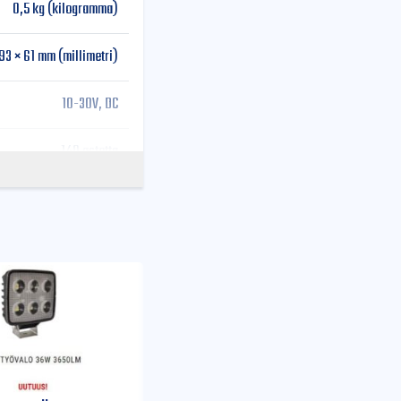
0,5 kg (kilogramma)
93 × 61 mm (millimetri)
10-30V, DC
140 astetta
*1,2W Philips LUMILED
5.2A@12V / 2.3A@24V
IP 68
Alumiinia (ADC 12)
kalansilmäoptiikka