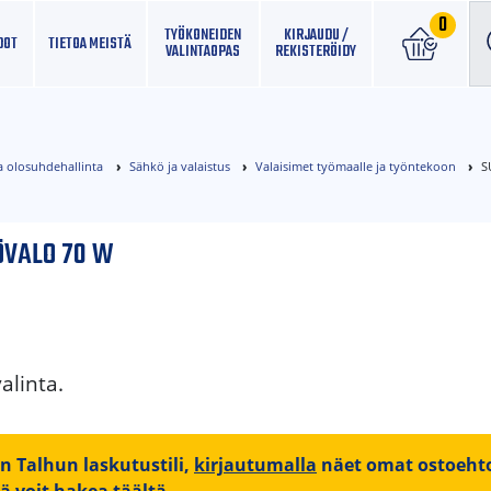
0
TYÖKONEIDEN
KIRJAUDU /
DOT
TIETOA MEISTÄ
VALINTAOPAS
REKISTERÖIDY
a olosuhdehallinta
Sähkö ja valaistus
Valaisimet työmaalle ja työntekoon
S
ÖVALO 70 W
alinta.
on Talhun laskutustili,
kirjautumalla
näet omat ostoehto