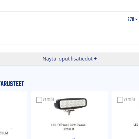
270 × 
Näytä loput lisätiedot
56
VARUSTEET
Vertaile
Vertaile