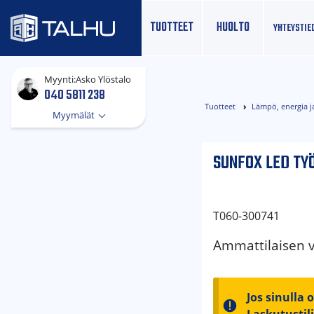
TUOTTEET
HUOLTO
YHTEYS­TIE
Myynti:
Asko Ylöstalo
040 5811 238
Tuotteet
Lämpö, energia j
Myymälät
SUNFOX LED TY
T060-300741
Ammattilaisen v
Jos sinulla 