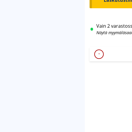
Laskutustil
Vain 2 varastos
Näytä myymäläsaa
-
SUNFOX
LED
TYÖVALO
70
W
määrä