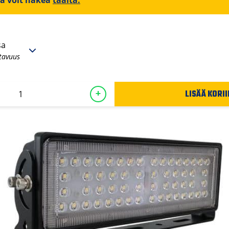
iä voit hakea
täältä.
sa
tavuus
LISÄÄ KORII
+