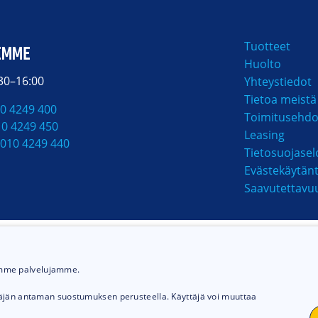
Tuotteet
EMME
Huolto
:30–16:00
Yhteystiedot
Tietoa meistä
0 4249 400
Toimitusehdo
10 4249 450
Leasing
010 4249 440
Tietosuojasel
Evästekäytän
Saavutettavu
MAKSUTAVAT
ämme palvelujamme.
täjän antaman suostumuksen perusteella. Käyttäjä voi muuttaa