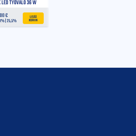
 LED TYÖVALO 36 W
270x93x61mm
,00
€
LISÄÄ
KORIIN
 0% | 25,5%
4
4
Kyllä
Kyllä
Kyllä
Kyllä
Kyllä