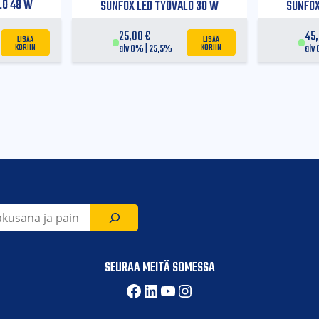
LO 48 W
SUNFOX LED TYÖVALO 30 W
SUNFOX
25,00
€
45
LISÄÄ
LISÄÄ
KORIIN
KORIIN
alv 0% | 25,5%
alv
suojattu
risuojaus
tu
SEURAA MEITÄ SOMESSA
Facebook
LinkedIn
YouTube
Instagram