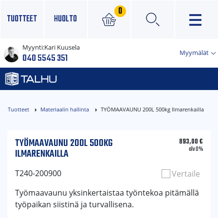
0
TUOTTEET
HUOLTO
Myynti:
Kari Kuusela
×
Myymälät
040 5545 351
Tuotteet
Materiaalin hallinta
TYÖMAAVAUNU 200L 500kg Ilmarenkailla
TYÖMAAVAUNU 200L 500KG
893,00
€
alv 0%
ILMARENKAILLA
T240-200900
Vertaile
Työmaavaunu yksinkertaistaa työntekoa pitämällä
työpaikan siistinä ja turvallisena.