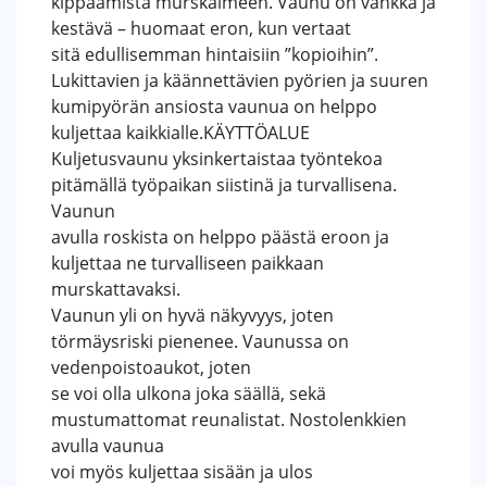
kippaamista murskaimeen. Vaunu on vankka ja
kestävä – huomaat eron, kun vertaat
sitä edullisemman hintaisiin ”kopioihin”.
Lukittavien ja käännettävien pyörien ja suuren
kumipyörän ansiosta vaunua on helppo
kuljettaa kaikkialle.KÄYTTÖALUE
Kuljetusvaunu yksinkertaistaa työntekoa
pitämällä työpaikan siistinä ja turvallisena.
Vaunun
avulla roskista on helppo päästä eroon ja
kuljettaa ne turvalliseen paikkaan
murskattavaksi.
Vaunun yli on hyvä näkyvyys, joten
törmäysriski pienenee. Vaunussa on
vedenpoistoaukot, joten
se voi olla ulkona joka säällä, sekä
mustumattomat reunalistat. Nostolenkkien
avulla vaunua
voi myös kuljettaa sisään ja ulos