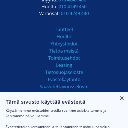
Huolto:
010 4249 450
Varaosat:
010 4249 440
Tuotteet
Huolto
Yhteystiedot
Tietoa meistä
Toimitusehdot
Leasing
Tietosuojaseloste
Evästekäytäntö
Saavutettavuusseloste
×
Tämä sivusto käyttää evästeitä
MAKSUTAVAT
Käyttämiemme evästeiden avulla tuemme asiakkaitamme ja
kehitämme palvelujamme.
Evästetietojen kerääminen ja tallentaminen tapahtuu palvelun