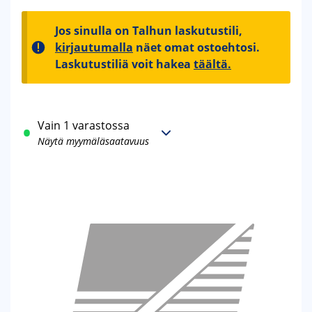
Jos sinulla on Talhun laskutustili,
kirjautumalla
näet omat ostoehtosi.
Laskutustiliä voit hakea
täältä.
Vain 1 varastossa
Näytä myymäläsaatavuus