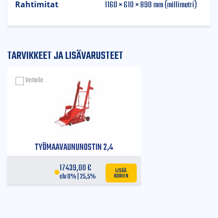
1160 × 610 × 890 mm (millimetri)
Rahtimitat
TARVIKKEET JA LISÄVARUSTEET
Vertaile
TYÖMAAVAUNUNOSTIN 2,4
17439,00
€
LISÄÄ
KORIIN
alv 0% | 25,5%