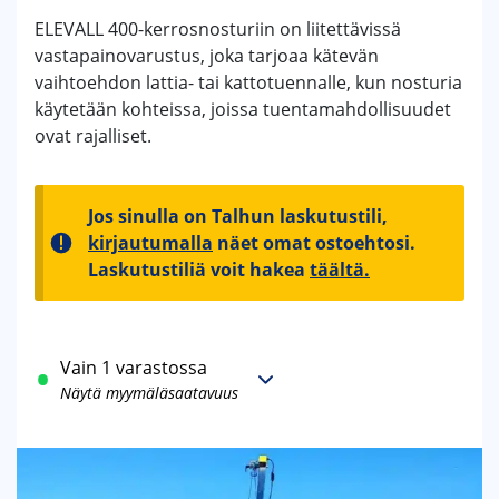
ELEVALL 400-kerrosnosturiin on liitettävissä
vastapainovarustus, joka tarjoaa kätevän
vaihtoehdon lattia- tai kattotuennalle, kun nosturia
käytetään kohteissa, joissa tuentamahdollisuudet
ovat rajalliset.
Jos sinulla on Talhun laskutustili,
kirjautumalla
näet omat ostoehtosi.
Laskutustiliä voit hakea
täältä.
Vain 1 varastossa
Näytä myymäläsaatavuus