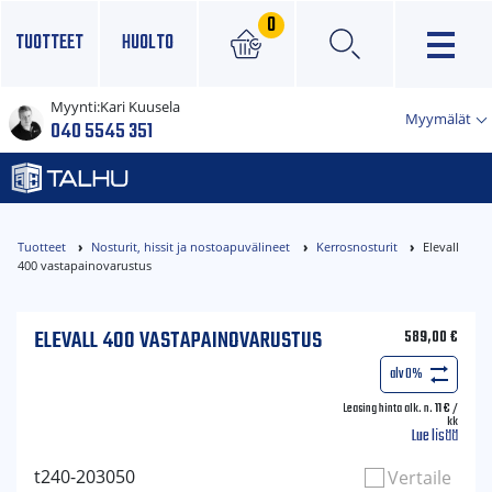
0
TUOTTEET
HUOLTO
Myynti:
Kari Kuusela
×
Myymälät
040 5545 351
Tuotteet
Nosturit, hissit ja nostoapuvälineet
Kerrosnosturit
Elevall
400 vastapainovarustus
ELEVALL 400 VASTAPAINOVARUSTUS
589,00
€
alv 0%
Leasing hinta alk. n.
11
€
/
kk
Lue lisää
t240-203050
Vertaile