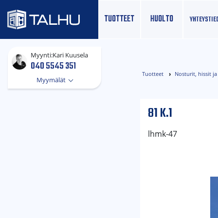
TUOTTEET
HUOLTO
YHTEYS­TIE
Myynti:
Kari Kuusela
040 5545 351
Tuotteet
Nosturit, hissit 
Myymälät
81 K.1
lhmk-47