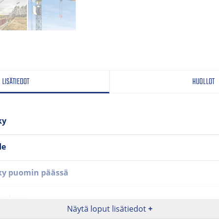
LISÄTIEDOT
HUOLLOT
ky
de
ky puomin päässä
orkeus
Näytä loput lisätiedot