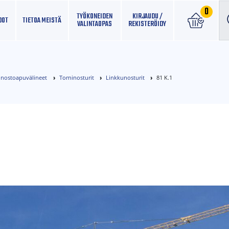
0
TYÖKONEIDEN
KIRJAUDU /
DOT
TIETOA MEISTÄ
VALINTAOPAS
REKISTERÖIDY
ja nostoapuvälineet
Torninosturit
Linkkunosturit
81 K.1