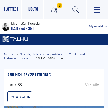
0
TUOTTEET
HUOLTO
Myynti:
Kari Kuusela
×
Myymälät
040 5545 351
Tuotteet
Nosturit, hissit ja nostoapuvälineet
Torninosturit
Puristepuominosturit
280 HC-L 16/28 Litronic
280 HC-L 16/28 LITRONIC
lhmk-33
Vertaile
Pyydä tarjous