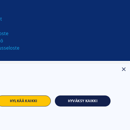
amalla tai puhaltamalla
t
Kyllä
oste
tö
Kyllä
usseloste
950 mbar
×
8100 m³/h
220 kW
HYLKÄÄ KAIKKI
HYVÄKSY KAIKKI
Diesel
äs/haponkestävä teräs