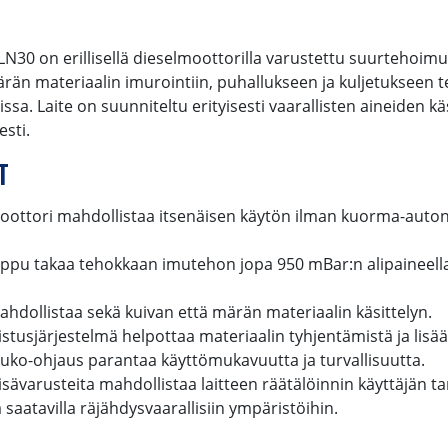
30 on erillisellä dieselmoottorilla varustettu suurtehoimur
ärän materiaalin imurointiin, puhallukseen ja kuljetukseen 
issa. Laite on suunniteltu erityisesti vaarallisten aineiden k
sti.
T
lmoottori mahdollistaa itsenäisen käytön ilman kuorma-auto
pu takaa tehokkaan imutehon jopa 950 mBar:n alipaineella
ahdollistaa sekä kuivan että märän materiaalin käsittelyn.
istusjärjestelmä helpottaa materiaalin tyhjentämistä ja lisää
ko-ohjaus parantaa käyttömukavuutta ja turvallisuutta.
lisävarusteita mahdollistaa laitteen räätälöinnin käyttäjän 
saatavilla räjähdysvaarallisiin ympäristöihin.