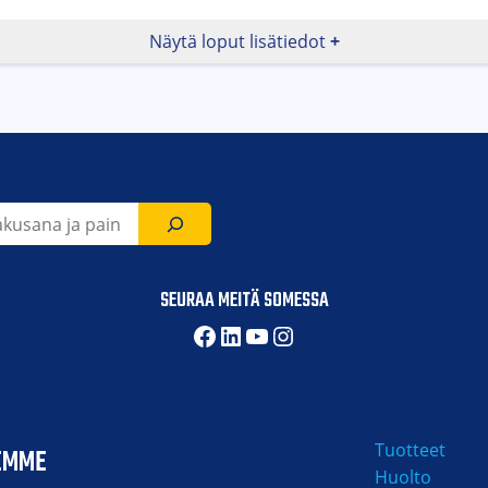
Näytä loput lisätiedot
Hydraulinen kippisylinteri ja lukitus, k
elmä
datin
SEURAA MEITÄ SOMESSA
Facebook
LinkedIn
YouTube
Instagram
Tuotteet
EMME
Huolto