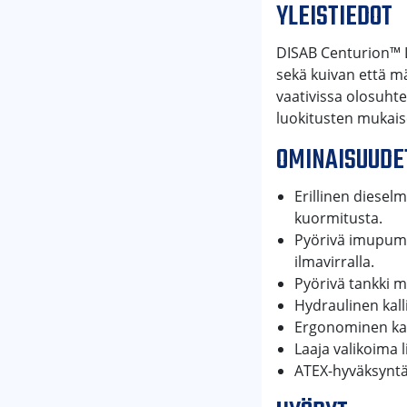
YLEISTIEDOT
DISAB Centurion™ LN
sekä kuivan että m
vaativissa olosuhte
luokitusten mukaise
OMINAISUUDE
Erillinen diese
kuormitusta.
Pyörivä imupump
ilmavirralla.
Pyörivä tankki m
Hydraulinen kall
Ergonominen kau
Laaja valikoima 
ATEX-hyväksyntä 