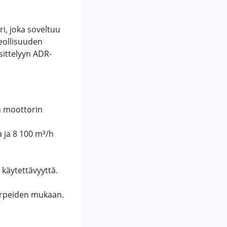
i, joka soveltuu
teollisuuden
äsittelyyn ADR-
n moottorin
 ja 8 100 m³/h
 käytettävyyttä.
tarpeiden mukaan.