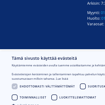
Arkisin: 7
Tyhjennys
Myynti:
01
Huolto:
0
Kuivat materiaali
Varaosat:
Nestemäiset mate
Max. alipaine
Tämä sivusto käyttää evästeitä
Ilmamäärä keven
Käyttämiemme evästeiden avulla tuemme asiakkaitamme ja kehit
Teho
Evästetietojen kerääminen ja tallentaminen tapahtuu palvelun käyt
suostumustaan milloin tahansa.
Lue lisää
Voimanlähde
EHDOTTOMASTI VÄLTTÄMÄTTÖMÄT
SUORITUSK
Tankin materiaali
TOIMINNALLISET
LUOKITTELEMATTOMAT