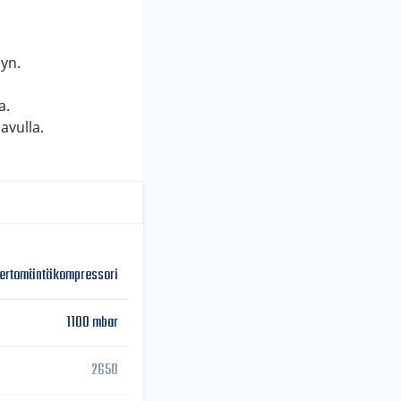
yn.
a.
avulla.
iertomäntäkompressori
1100 mbar
2650