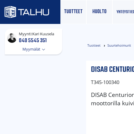
TUOTTEET
HUOLTO
YHTEYS­TIE
Myynti:
Kari Kuusela
040 5545 351
Tuotteet
Suurtehoimurit
Myymälät
DISAB CENTURI
T345-100340
DISAB Centurion
moottorilla kuivi