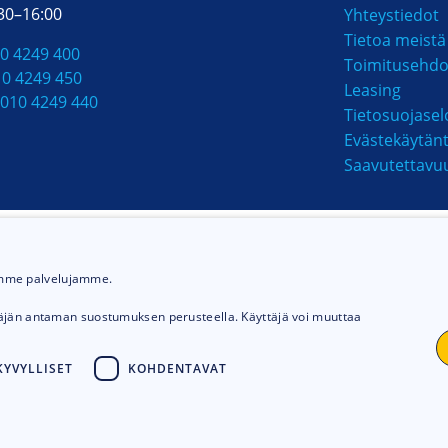
:30–16:00
Yhteystiedot
Tietoa meistä
Kippa
0 4249 400
Toimitusehdo
10 4249 450
Leasing
t
010 4249 440
Tietosuojasel
Evästekäytän
riaalit
Saavutettavu
MAKSUTAVAT
nettynä
ämme palvelujamme.
täjän antaman suostumuksen perusteella. Käyttäjä voi muuttaa
YVYLLISET
KOHDENTAVAT
Ruostumaton ter
© 2026
Talhu oy.
Toteutus:
Avoin.Systems