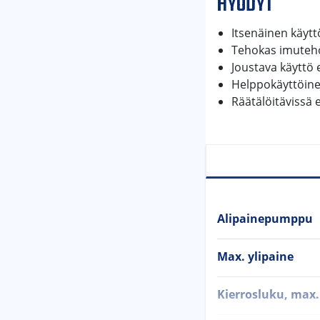
HYÖDYT
Itsenäinen käyt
Tehokas imuteho 
Joustava käyttö 
Helppokäyttöine
Räätälöitävissä e
Alipainepumppu
Max. ylipaine
Kierrosluku, max.