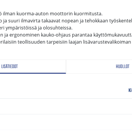
tö ilman kuorma-auton moottorin kuormitusta.
ja suuri ilmavirta takaavat nopean ja tehokkaan työskentel
eri ympäristöissä ja olosuhteissa.
n ja ergonominen kauko-ohjaus parantaa käyttömukavuutt
rilaisiin teollisuuden tarpeisiin laajan lisävarustevalikoiman 
LISÄTIEDOT
HUOLLOT
K