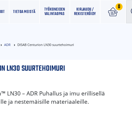
0
TYÖKONEIDEN
KIRJAUDU /
DOT
TIETOA MEISTÄ
VALINTAOPAS
REKISTERÖIDY
ADR
DISAB Centurion LN30 suurtehoimuri
ON LN30 SUURTEHOIMURI
™ LN30 – ADR Puhallus ja imu erillisellä
lle ja nestemäisille materiaaleille.