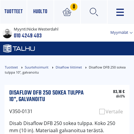
0
TUOTTEET
HUOLTO
Myynti:
Nicke Westerdahl
×
Myymälät
010 4249 403
Tuotteet
Suurtehoimurit
Disaflow liittimet
Disaflow DFB 250 sokea
tulppa 10", galvanoitu
DISAFLOW DFB 250 SOKEA TULPPA
83,16
€
alv 0%
10", GALVANOITU
V350-0131
Vertaile
Disab Disaflow DFB 250 sokea tulppa. Koko 250
mm (10 in). Materiaali galvanoitua terästä.