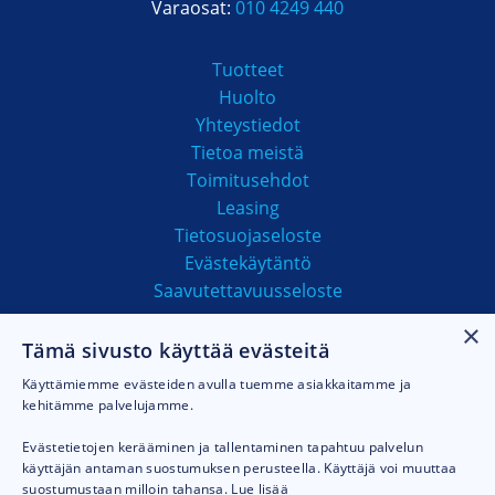
Varaosat:
010 4249 440
Tuotteet
Huolto
Yhteystiedot
Tietoa meistä
Toimitusehdot
Leasing
Tietosuojaseloste
Evästekäytäntö
Saavutettavuusseloste
×
Tämä sivusto käyttää evästeitä
MAKSUTAVAT
Käyttämiemme evästeiden avulla tuemme asiakkaitamme ja
kehitämme palvelujamme.
Evästetietojen kerääminen ja tallentaminen tapahtuu palvelun
käyttäjän antaman suostumuksen perusteella. Käyttäjä voi muuttaa
suostumustaan milloin tahansa.
Lue lisää