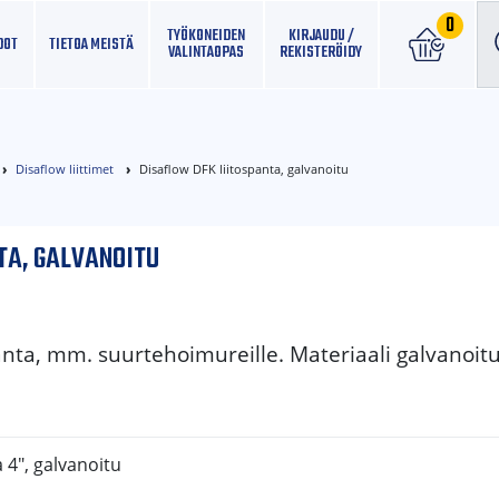
0
TYÖKONEIDEN
KIRJAUDU /
DOT
TIETOA MEISTÄ
VALINTAOPAS
REKISTERÖIDY
Disaflow liittimet
Disaflow DFK liitospanta, galvanoitu
TA, GALVANOITU
anta, mm. suurtehoimureille. Materiaali galvanoit
 4", galvanoitu