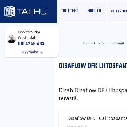
TUOTTEET
HUOLTO
YHTEYS­TIE
Myynti:
Nicke
Westerdahl
010 4249 403
Tuotteet
Suurtehoimurit
Myymälät
DISAFLOW DFK LIITOSPAN
Disab Disaflow DFK liitosp
terästä.
Disaflow DFK 100 liitospanta