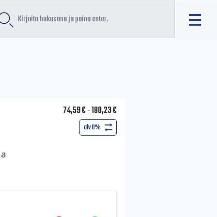
74,59
€
-
180,23
€
alv 0%
ua