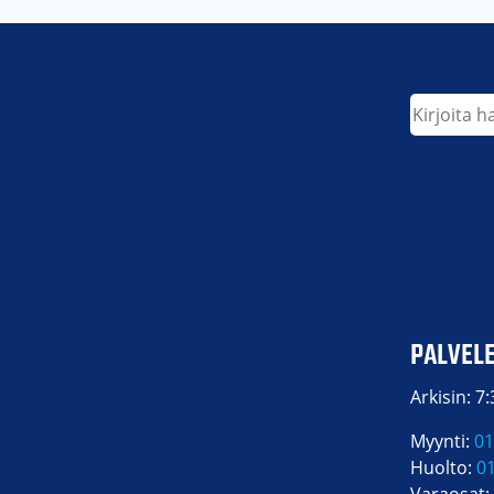
Etsi
PALVEL
Arkisin: 7
Myynti:
01
Huolto:
0