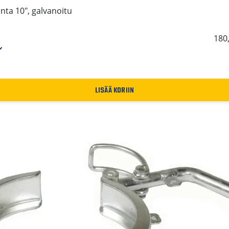
anta 10", galvanoitu
180
LISÄÄ KORIIN