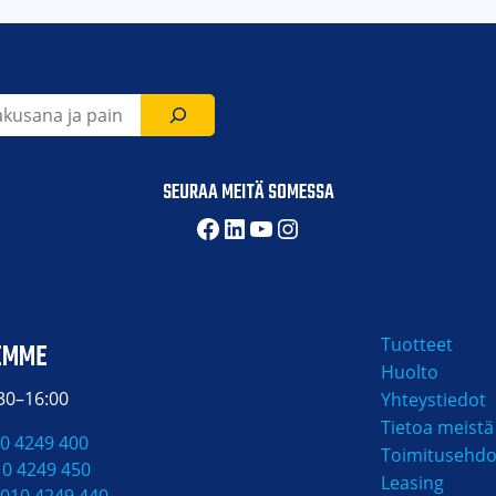
SEURAA MEITÄ SOMESSA
Facebook
LinkedIn
YouTube
Instagram
Tuotteet
EMME
Huolto
:30–16:00
Yhteystiedot
Tietoa meistä
0 4249 400
Toimitusehdo
10 4249 450
Leasing