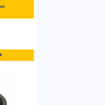
si.
N