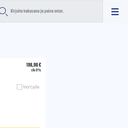
198,98
€
alv 0%
Vertaile