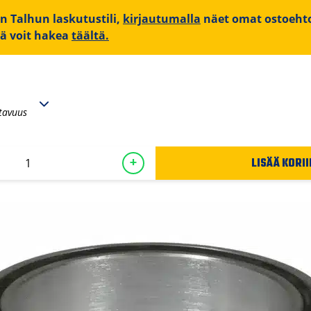
on Talhun laskutustili,
kirjautumalla
näet omat ostoehto
iä voit hakea
täältä.
tavuus
LISÄÄ KORII
+