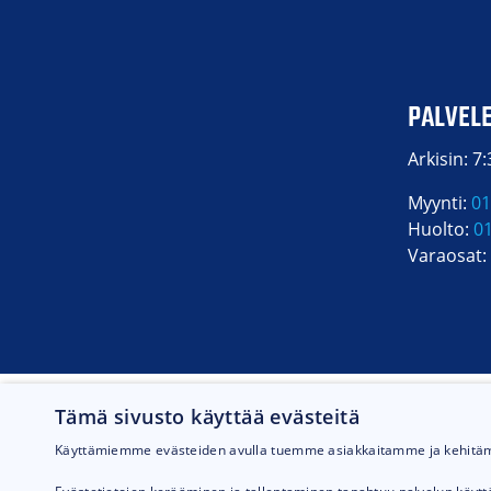
PALVEL
Arkisin: 7
Myynti:
01
Huolto:
0
Varaosat:
Tämä sivusto käyttää evästeitä
Käyttämiemme evästeiden avulla tuemme asiakkaitamme ja kehit