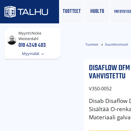
TUOTTEET
HUOLTO
YHTEYS­TIE
Myynti:
Nicke
Westerdahl
010 4249 403
Tuotteet
Suurtehoimurit
Myymälät
DISAFLOW DFM 
VAHVISTETTU
V350-0052
Disab Disaflow 
Sisältää O-renk
Materiaali galva