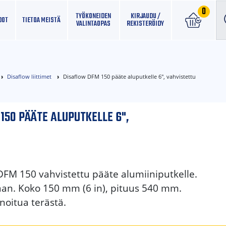
0
TYÖKONEIDEN
KIRJAUDU /
DOT
TIETOA MEISTÄ
VALINTAOPAS
REKISTERÖIDY
Disaflow liittimet
Disaflow DFM 150 pääte aluputkelle 6", vahvistettu
150 PÄÄTE ALUPUTKELLE 6",
DFM 150 vahvistettu pääte alumiiniputkelle.
aan. Koko 150 mm (6 in), pituus 540 mm.
noitua terästä.