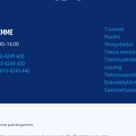
Tuotteet
EMME
Huolto
:30–16:00
Yhteystiedot
Tietoa meistä
0 4249 400
Toimitusehdo
10 4249 450
Leasing
010 4249 440
Tietosuojasel
Evästekäytän
Saavutettavu
MAKSUTAVAT
ämme palvelujamme.