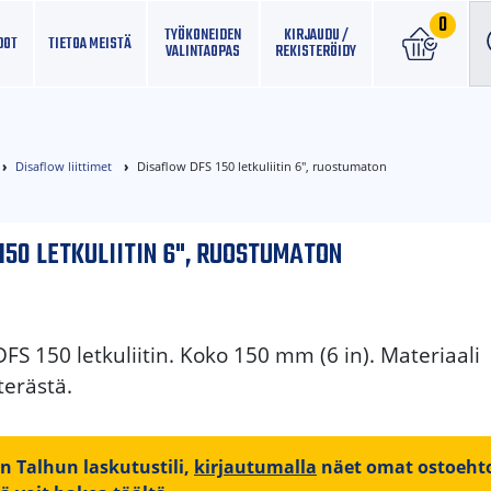
0
TYÖKONEIDEN
KIRJAUDU /
DOT
TIETOA MEISTÄ
VALINTAOPAS
REKISTERÖIDY
Disaflow liittimet
Disaflow DFS 150 letkuliitin 6", ruostumaton
150 LETKULIITIN 6", RUOSTUMATON
FS 150 letkuliitin. Koko 150 mm (6 in). Materiaali
erästä.
on Talhun laskutustili,
kirjautumalla
näet omat ostoehto