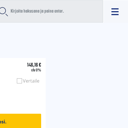
146,16
€
alv 0%
Vertaile
si.