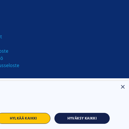
t
oste
tö
usseloste
×
HYLKÄÄ KAIKKI
HYVÄKSY KAIKKI