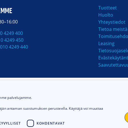
Tuotteet
EMME
Huolto
:30–16:00
Yhteystiedot
Tietoa meistä
0 4249 400
Toimitusehdo
10 4249 450
Leasing
010 4249 440
Tietosuojasel
Evästekäytän
Saavutettavu
MAKSUTAVAT
ämme palvelujamme.
täjän antaman suostumuksen perusteella. Käyttäjä voi muuttaa
YVYLLISET
KOHDENTAVAT