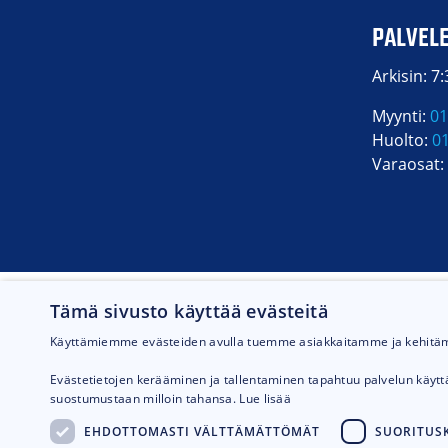
PALVEL
Arkisin: 7
Myynti:
01
Huolto:
0
Varaosat:
Tämä sivusto käyttää evästeitä
Käyttämiemme evästeiden avulla tuemme asiakkaitamme ja kehit
Evästetietojen kerääminen ja tallentaminen tapahtuu palvelun käyt
suostumustaan milloin tahansa.
Lue lisää
EHDOTTOMASTI VÄLTTÄMÄTTÖMÄT
SUORITUSK