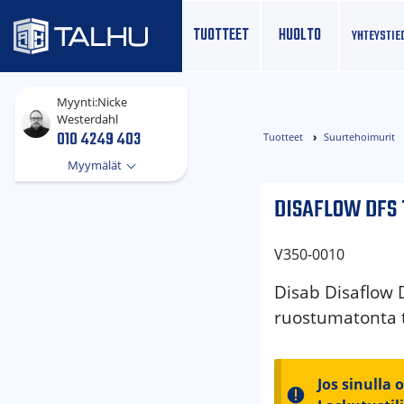
TUOTTEET
HUOLTO
YHTEYS­TIE
Myynti:
Nicke
Westerdahl
010 4249 403
Tuotteet
Suurtehoimurit
Myymälät
DISAFLOW DFS 
V350-0010
Disab Disaflow D
ruostumatonta t
Jos sinulla 