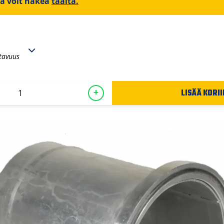
iä voit hakea
täältä.
tavuus
LISÄÄ KORII
+