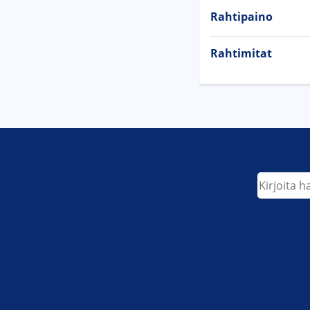
Rahtipaino
Rahtimitat
Etsi