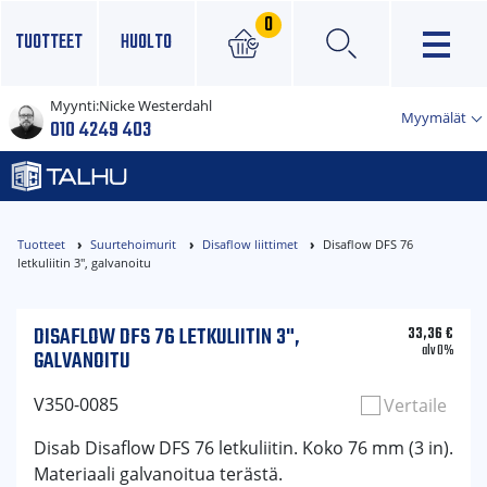
0
TUOTTEET
HUOLTO
Myynti:
Nicke Westerdahl
×
Myymälät
010 4249 403
Tuotteet
Suurtehoimurit
Disaflow liittimet
Disaflow DFS 76
letkuliitin 3", galvanoitu
DISAFLOW DFS 76 LETKULIITIN 3",
33,36
€
alv 0%
GALVANOITU
V350-0085
Vertaile
Disab Disaflow DFS 76 letkuliitin. Koko 76 mm (3 in).
Materiaali galvanoitua terästä.