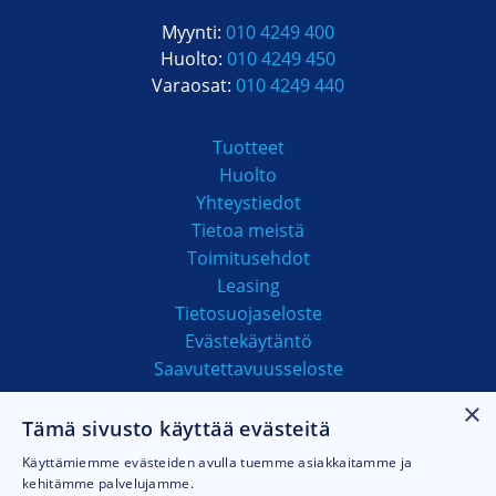
Myynti:
010 4249 400
Huolto:
010 4249 450
Varaosat:
010 4249 440
Tuotteet
Huolto
Yhteystiedot
Tietoa meistä
Toimitusehdot
Leasing
Tietosuojaseloste
Evästekäytäntö
Saavutettavuusseloste
×
Tämä sivusto käyttää evästeitä
MAKSUTAVAT
Käyttämiemme evästeiden avulla tuemme asiakkaitamme ja
kehitämme palvelujamme.