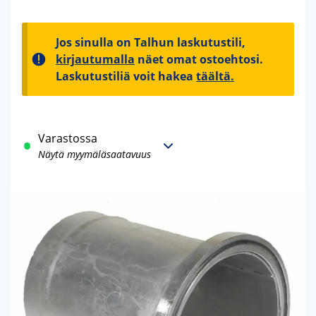
Jos sinulla on Talhun laskutustili,
kirjautumalla
näet omat ostoehtosi.
Laskutustiliä voit hakea
täältä.
Varastossa
Näytä myymäläsaatavuus