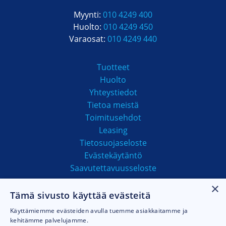
Myynti:
010 4249 400
Huolto:
010 4249 450
Varaosat:
010 4249 440
Tuotteet
Huolto
Yhteystiedot
Tietoa meistä
Toimitusehdot
Leasing
Tietosuojaseloste
Evästekäytäntö
Saavutettavuusseloste
×
Tämä sivusto käyttää evästeitä
MAKSUTAVAT
Käyttämiemme evästeiden avulla tuemme asiakkaitamme ja
kehitämme palvelujamme.