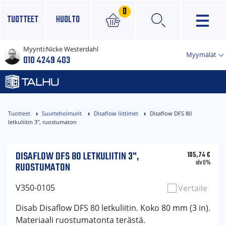
0
TUOTTEET
HUOLTO
Myynti:
Nicke Westerdahl
×
Myymälät
010 4249 403
Tuotteet
Suurtehoimurit
Disaflow liittimet
Disaflow DFS 80
letkuliitin 3", ruostumaton
DISAFLOW DFS 80 LETKULIITIN 3",
105,74
€
alv 0%
RUOSTUMATON
V350-0105
Vertaile
Disab Disaflow DFS 80 letkuliitin. Koko 80 mm (3 in).
Materiaali ruostumatonta terästä.