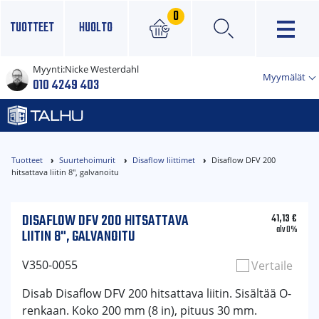
0
TUOTTEET
HUOLTO
Myynti:
Nicke Westerdahl
×
Myymälät
010 4249 403
Tuotteet
Suurtehoimurit
Disaflow liittimet
Disaflow DFV 200
hitsattava liitin 8", galvanoitu
DISAFLOW DFV 200 HITSATTAVA
41,13
€
alv 0%
LIITIN 8", GALVANOITU
V350-0055
Vertaile
Disab Disaflow DFV 200 hitsattava liitin. Sisältää O-
renkaan. Koko 200 mm (8 in), pituus 30 mm.