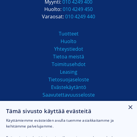
Myynti:
010 4249 400
Huolto:
010 4249 450
Varaosat:
010 4249 440
Tuotteet
Huolto
Yhteystiedot
Tietoa meistä
Toimitusehdot
Leasing
Tietosuojaseloste
Evästekäytäntö
Saavutettavuusseloste
×
Tämä sivusto käyttää evästeitä
MAKSUTAVAT
Käyttämiemme evästeiden avulla tuemme asiakkaitamme ja
kehitämme palvelujamme.