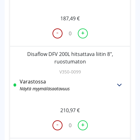
187,49
€
-
+
Disaflow
DFV
150L
Disaflow DFV 200L hitsattava liitin 8",
hitsattava
ruostumaton
liitin
6",
V350-0099
ruostumaton
Varastossa
määrä
Näytä myymäläsaatavuus
210,97
€
-
+
Disaflow
DFV