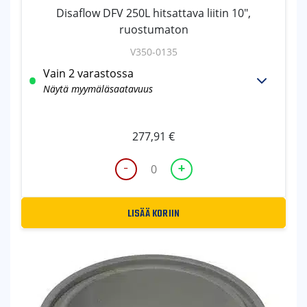
200L
Disaflow DFV 250L hitsattava liitin 10",
hitsattava
ruostumaton
liitin
8",
V350-0135
ruostumaton
Vain 2 varastossa
määrä
Näytä myymäläsaatavuus
277,91
€
-
+
Disaflow
DFV
250L
LISÄÄ KORIIN
hitsattava
liitin
10",
ruostumaton
määrä