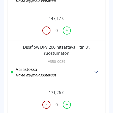
Näytä myymäläsaatavuus
147,17
€
-
+
Disaflow
DFV
150
Disaflow DFV 200 hitsattava liitin 8",
hitsattava
ruostumaton
liitin
6",
V350-0089
ruostumaton
Varastossa
määrä
Näytä myymäläsaatavuus
171,26
€
-
+
Disaflow
DFV