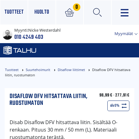
0
TUOTTEET
HUOLTO
Myynti:
Nicke Westerdahl
×
Myymälät
010 4249 403
Tuotteet
Suurtehoimurit
Disaflow liittimet
Disaflow DFV hitsattava
liitin, ruostumaton
DISAFLOW DFV HITSATTAVA LIITIN,
98,99
€
-
277,91
€
RUOSTUMATON
alv 0%
Disab Disaflow DFV hitsattava liitin. Sisältää O-
renkaan. Pituus 30 mm / 50 mm (L). Materiaali
ruostumatonta terästä.