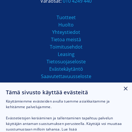
Varaosat:
010 4249 440
Tuotteet
Huolto
Yhteystiedot
Tietoa meistä
Toimitusehdot
Leasing
Tietosuojaseloste
Evästekäytäntö
Saavutettavuusseloste
×
Tämä sivusto käyttää evästeitä
MAKSUTAVAT
Käyttämiemme evästeiden avulla tuemme asiakkaitamme ja
kehitämme palvelujamme.
Evästetietojen kerääminen ja tallentaminen tapahtuu palvelun
käyttäjän antaman suostumuksen perusteella. Käyttäjä voi muuttaa
suostumustaan milloin tahansa.
Lue lisää