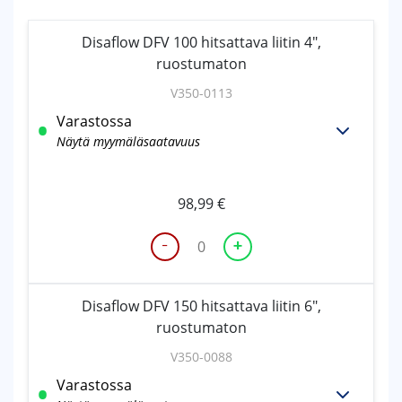
Disaflow DFV 100 hitsattava liitin 4",
ruostumaton
V350-0113
Varastossa
Näytä myymäläsaatavuus
98,99
€
-
+
Disaflow
DFV
100
Disaflow DFV 150 hitsattava liitin 6",
hitsattava
ruostumaton
liitin
4",
V350-0088
ruostumaton
Varastossa
määrä