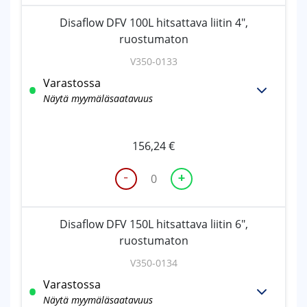
200
Disaflow DFV 100L hitsattava liitin 4",
hitsattava
ruostumaton
liitin
8",
V350-0133
ruostumaton
Varastossa
määrä
Näytä myymäläsaatavuus
156,24
€
-
+
Disaflow
DFV
100L
Disaflow DFV 150L hitsattava liitin 6",
hitsattava
ruostumaton
liitin
4",
V350-0134
ruostumaton
Varastossa
määrä
Näytä myymäläsaatavuus