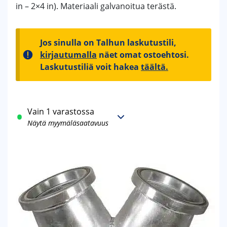
in – 2×4 in). Materiaali galvanoitua terästä.
Jos sinulla on Talhun laskutustili,
kirjautumalla
näet omat ostoehtosi.
Laskutustiliä voit hakea
täältä.
Vain 1 varastossa
Näytä myymäläsaatavuus