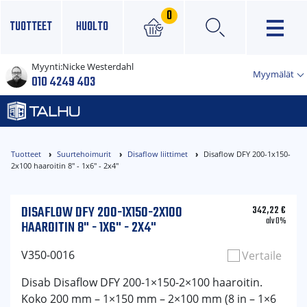
0
TUOTTEET
HUOLTO
Myynti:
Nicke Westerdahl
×
Myymälät
010 4249 403
Tuotteet
Suurtehoimurit
Disaflow liittimet
Disaflow DFY 200-1x150-
2x100 haaroitin 8" - 1x6" - 2x4"
DISAFLOW DFY 200-1X150-2X100
342,22
€
alv 0%
HAAROITIN 8" - 1X6" - 2X4"
V350-0016
Vertaile
Disab Disaflow DFY 200-1×150-2×100 haaroitin.
Koko 200 mm – 1×150 mm – 2×100 mm (8 in – 1×6