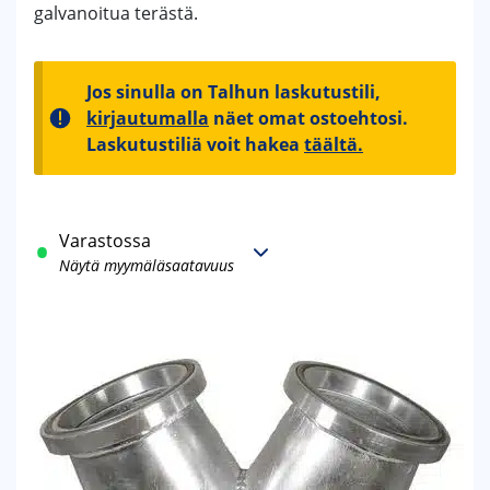
galvanoitua terästä.
Jos sinulla on Talhun laskutustili,
kirjautumalla
näet omat ostoehtosi.
Laskutustiliä voit hakea
täältä.
Varastossa
Näytä myymäläsaatavuus