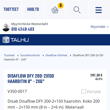
0
TUOTTEET
HUOLTO
Myynti:
Nicke Westerdahl
×
Myymälät
010 4249 403
Tuotteet
Suurtehoimurit
Disaflow liittimet
Disaflow DFY 200-2x150
haaroitin 8" - 2x6"
DISAFLOW DFY 200-2X150
297,36
€
alv 0%
HAAROITIN 8" - 2X6"
V350-0017
Vertaile
Disab Disaflow DFY 200-2×150 haaroitin. Koko 200
mm – 2×150 mm (8 in – 2×6 in). Materiaali