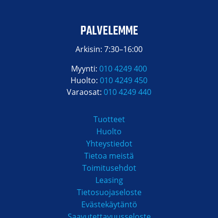
400 mbar
Alipaine
1600 kg
Alipaine teho
PALVELEMME
Arkisin: 7:30–16:00
8000 m³/h
Ilmamäärä
Myynti:
010 4249 400
2500 mm
Pääharjat ja
Huolto:
010 4249 450
suulakkeet, leveys
Varaosat:
010 4249 440
+300 mm/puoli
Optio: Sivuharja oikea /
Tuotteet
vasen
Huolto
Yhteystiedot
3100 mm
Harjausleveys
Tietoa meistä
Toimitusehdot
Hydraulinen ja
Käyttövoima
Leasing
pneumaattinen
Tietosuojaseloste
Evästekäytäntö
Saavutettavuusseloste