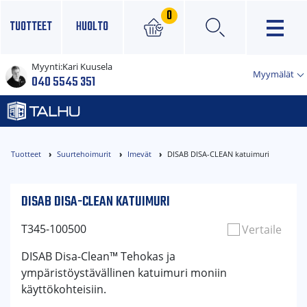
0
TUOTTEET
HUOLTO
Myynti:
Kari Kuusela
×
Myymälät
040 5545 351
Tuotteet
Suurtehoimurit
Imevät
DISAB DISA-CLEAN katuimuri
DISAB DISA-CLEAN KATUIMURI
T345-100500
Vertaile
DISAB Disa-Clean™ Tehokas ja
ympäristöystävällinen katuimuri moniin
käyttökohteisiin.