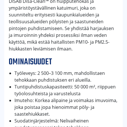
DISAB Disa-Clean™ on huipputehokas ja
ympäristöystävällinen katuimuri, joka on
suunniteltu erityisesti kaupunkialueiden ja
teollisuusalueiden pölyisten ja saastuneiden
pintojen puhdistamiseen. Se yhdistää harjauksen
ja imuroinnin yhdeksi prosessiksi ilman veden
käyttöä, mikä estää haitallisten PM10- ja PM2.5-
hiukkasten leviämisen ilmaan.
OMINAISUUDET
Työleveys: 2 500–3 100 mm, mahdollistaen
tehokkaan puhdistuksen eri alueilla.
Tuntipuhdistuskapasiteetti: 50 000 m², riippuen
työolosuhteista ja varustelusta
Imuteho: Korkea alipaine ja voimakas imuvoima,
joka poistaa jopa hienoimmat pöly- ja
saastehiukkaset.
Suodatinjärjestelmä: Nelivaiheinen