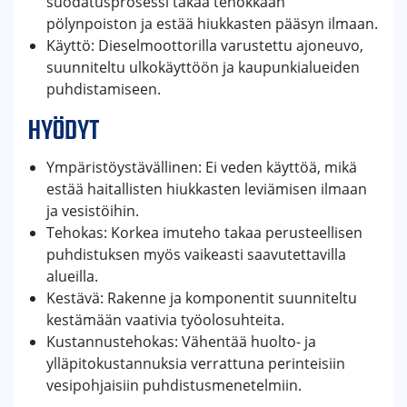
suodatusprosessi takaa tehokkaan
pölynpoiston ja estää hiukkasten pääsyn ilmaan.
Käyttö: Dieselmoottorilla varustettu ajoneuvo,
suunniteltu ulkokäyttöön ja kaupunkialueiden
puhdistamiseen.
HYÖDYT
Ympäristöystävällinen: Ei veden käyttöä, mikä
estää haitallisten hiukkasten leviämisen ilmaan
ja vesistöihin.
Tehokas: Korkea imuteho takaa perusteellisen
puhdistuksen myös vaikeasti saavutettavilla
alueilla.
Kestävä: Rakenne ja komponentit suunniteltu
kestämään vaativia työolosuhteita.
Kustannustehokas: Vähentää huolto- ja
ylläpitokustannuksia verrattuna perinteisiin
vesipohjaisiin puhdistusmenetelmiin.