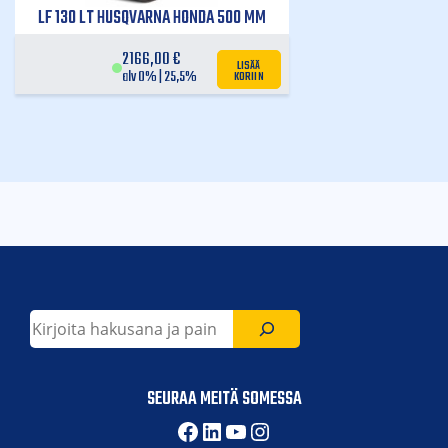
LF 130 LT HUSQVARNA HONDA 500 MM
2166,00
€
LISÄÄ
KORIIN
alv 0% | 25,5%
Etsi
SEURAA MEITÄ SOMESSA
Facebook
LinkedIn
YouTube
Instagram