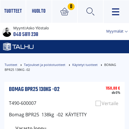
0
TUOTTEET
HUOLTO
Myynti:
Asko Ylöstalo
×
Myymälät
040 5811 238
Tuotteet
Tarjoukset ja poistotuotteet
Käytetyt tuotteet
BOMAG
BPR25 138KG -02
BOMAG BPR25 138KG -02
1150,00
€
alv 0%
T490-600007
Vertaile
Bomag BPR25 138kg -02 KÄYTETTY
Varasto loppu