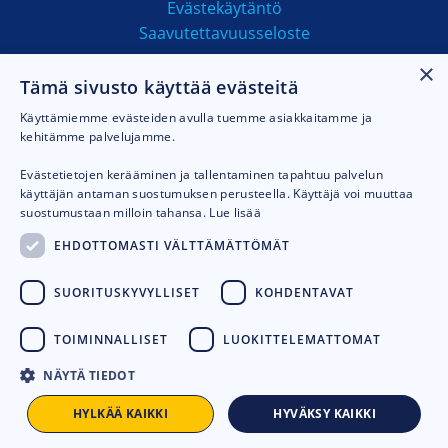
Evästekäytäntö
Saavutettavuusseloste
×
Tämä sivusto käyttää evästeitä
MAKSUTAVAT
Käyttämiemme evästeiden avulla tuemme asiakkaitamme ja
kehitämme palvelujamme.
Evästetietojen kerääminen ja tallentaminen tapahtuu palvelun
käyttäjän antaman suostumuksen perusteella. Käyttäjä voi muuttaa
suostumustaan milloin tahansa.
Lue lisää
EHDOTTOMASTI VÄLTTÄMÄTTÖMÄT
SUORITUSKYVYLLISET
KOHDENTAVAT
TOIMINNALLISET
LUOKITTELEMATTOMAT
NÄYTÄ TIEDOT
© 2026
Talhu oy.
Toteutus:
Avoin.Systems
HYLKÄÄ KAIKKI
HYVÄKSY KAIKKI