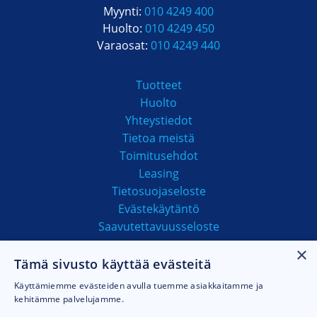
Myynti:
010 4249 400
Huolto:
010 4249 450
Varaosat:
010 4249 440
Tuotteet
Huolto
Yhteystiedot
Tietoa meistä
Toimitusehdot
Leasing
Tietosuojaseloste
Evästekäytäntö
Saavutettavuusseloste
×
Tämä sivusto käyttää evästeitä
MAKSUTAVAT
Käyttämiemme evästeiden avulla tuemme asiakkaitamme ja
kehitämme palvelujamme.