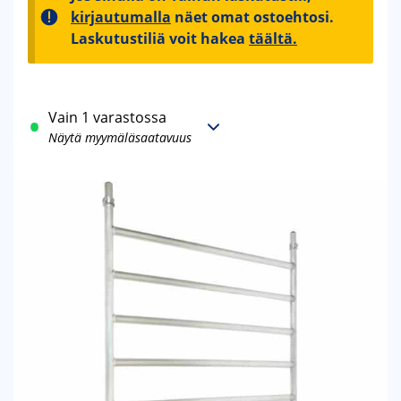
kirjautumalla
näet omat ostoehtosi.
Laskutustiliä voit hakea
täältä.
Vain 1 varastossa
Näytä myymäläsaatavuus