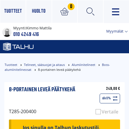
0
TUOTTEET
HUOLTO
Myynti:
Kimmo Mattila
×
Myymälät
010 4249 416
Tuotteet
Telineet, sääsuojat ja aitaus
Alumiinitelineet
Boss-
alumiinitelineosat
8-portainen leveä päätykehä
8-PORTAINEN LEVEÄ PÄÄTYKEHÄ
249,00
€
alv 0%
T285-200400
Vertaile
Jos sinulla on Talhun laskutustili,