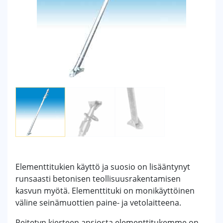
Elementtitukien käyttö ja suosio on lisääntynyt
runsaasti betonisen teollisuusrakentamisen
kasvun myötä. Elementtituki on monikäyttöinen
väline seinämuottien paine- ja vetolaitteena.
Peitetyn kierteen ansiosta elementtitukemme on