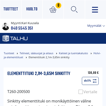
0
TUOTTEET
HUOLTO
Myynti:
Kari Kuusela
×
Myymälät
040 5545 351
Tuotteet
Telineet, sääsuojat ja aitaus
Kaiteet ja tuentakalusto
Holvi-
ja elementtituet
Elementtituki 2,1m-3,65m sinkitty
ELEMENTTITUKI 2,1M-3,65M SINKITTY
130,00
€
alv 0%
T260-200500
Vertaile
Sinkitty elementtituki on monikäyttöinen väline