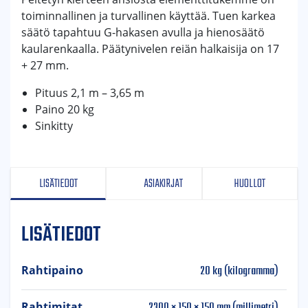
toiminnallinen ja turvallinen käyttää. Tuen karkea
säätö tapahtuu G-hakasen avulla ja hienosäätö
kaularenkaalla. Päätynivelen reiän halkaisija on 17
+ 27 mm.
Pituus 2,1 m – 3,65 m
Paino 20 kg
Sinkitty
LISÄTIEDOT
ASIAKIRJAT
HUOLLOT
LISÄTIEDOT
20 kg (kilogramma)
Rahtipaino
2300 × 150 × 150 mm (millimetri)
Rahtimitat