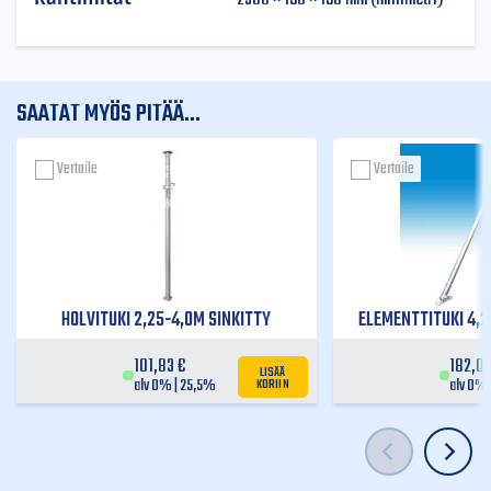
SAATAT MYÖS PITÄÄ...
Vertaile
Vertaile
HOLVITUKI 2,25-4,0M SINKITTY
ELEMENTTITUKI 4,2
101,83
€
182,0
LISÄÄ
KORIIN
alv 0% | 25,5%
alv 0% 