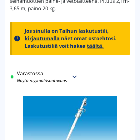
seinämuottien paine- ja vetolaitteena. Pituus 2,1m-
3,65 m, paino 20 kg.
Jos sinulla on Talhun laskutustili,
kirjautumalla
näet omat ostoehtosi.
Laskutustiliä voit hakea
täältä.
Varastossa
Näytä myymäläsaatavuus