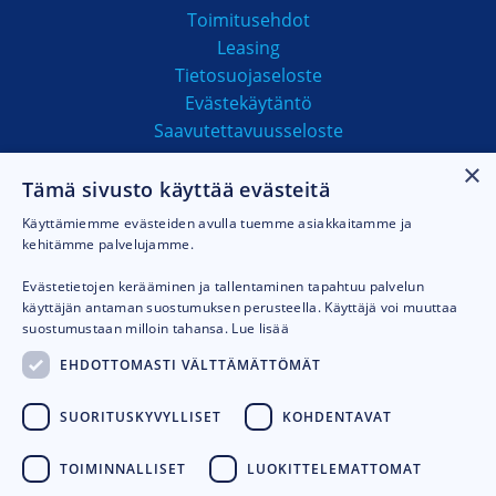
Toimitusehdot
Leasing
Tietosuojaseloste
Evästekäytäntö
Saavutettavuusseloste
×
Tämä sivusto käyttää evästeitä
MAKSUTAVAT
Käyttämiemme evästeiden avulla tuemme asiakkaitamme ja
kehitämme palvelujamme.
Evästetietojen kerääminen ja tallentaminen tapahtuu palvelun
käyttäjän antaman suostumuksen perusteella. Käyttäjä voi muuttaa
suostumustaan milloin tahansa.
Lue lisää
EHDOTTOMASTI VÄLTTÄMÄTTÖMÄT
SUORITUSKYVYLLISET
KOHDENTAVAT
TOIMINNALLISET
LUOKITTELEMATTOMAT