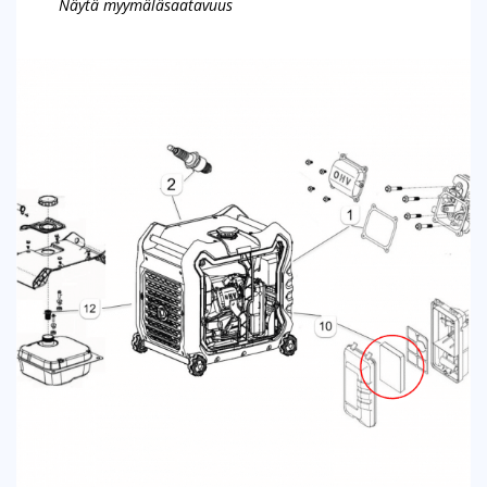
Näytä myymäläsaatavuus