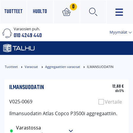
0
TUOTTEET
HUOLTO
Varaosien puh.
×
Myymälät
010 4249 440
Tuotteet
Varaosat
Aggregaattien varaosat
ILMANSUODATIN
ILMANSUODATIN
12,60
€
alv 0%
V025-0069
Vertaile
Ilmansuodatin Atlas Copco P3500i aggregaattiin.
Varastossa