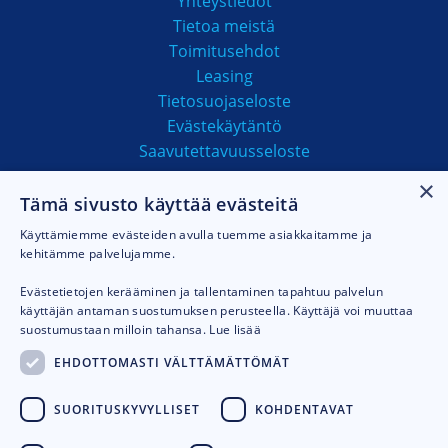
Yhteystiedot
Tietoa meistä
Toimitusehdot
Leasing
Tietosuojaseloste
Evästekäytäntö
Saavutettavuusseloste
×
Tämä sivusto käyttää evästeitä
MAKSUTAVAT
Käyttämiemme evästeiden avulla tuemme asiakkaitamme ja
kehitämme palvelujamme.
Evästetietojen kerääminen ja tallentaminen tapahtuu palvelun
käyttäjän antaman suostumuksen perusteella. Käyttäjä voi muuttaa
suostumustaan milloin tahansa.
Lue lisää
EHDOTTOMASTI VÄLTTÄMÄTTÖMÄT
SUORITUSKYVYLLISET
KOHDENTAVAT