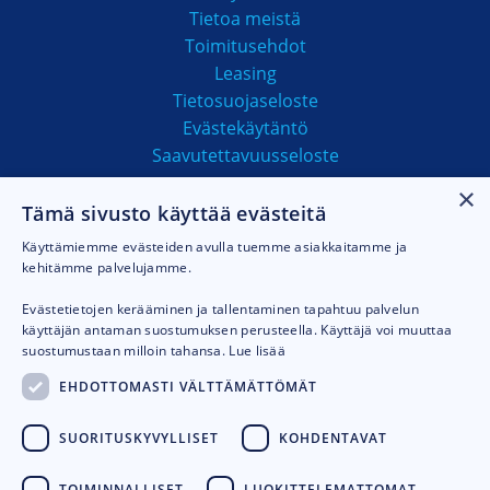
Tietoa meistä
Toimitusehdot
Leasing
Tietosuojaseloste
Evästekäytäntö
Saavutettavuusseloste
×
Tämä sivusto käyttää evästeitä
MAKSUTAVAT
Käyttämiemme evästeiden avulla tuemme asiakkaitamme ja
kehitämme palvelujamme.
Evästetietojen kerääminen ja tallentaminen tapahtuu palvelun
käyttäjän antaman suostumuksen perusteella. Käyttäjä voi muuttaa
suostumustaan milloin tahansa.
Lue lisää
EHDOTTOMASTI VÄLTTÄMÄTTÖMÄT
SUORITUSKYVYLLISET
KOHDENTAVAT
TOIMINNALLISET
LUOKITTELEMATTOMAT