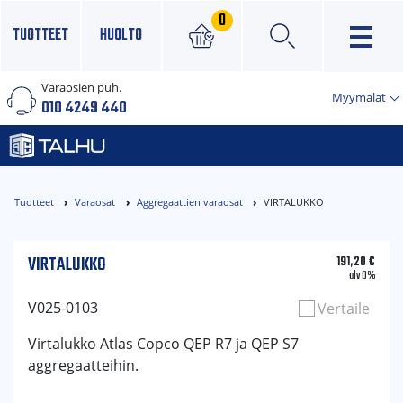
0
TUOTTEET
HUOLTO
Varaosien puh.
×
Myymälät
010 4249 440
Tuotteet
Varaosat
Aggregaattien varaosat
VIRTALUKKO
VIRTALUKKO
191,20
€
alv 0%
V025-0103
Vertaile
Virtalukko Atlas Copco QEP R7 ja QEP S7
aggregaatteihin.