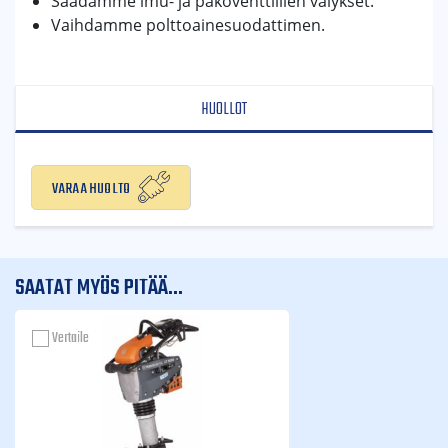
Säädämme imu- ja pakoventtiilien välykset.
Vaihdamme polttoainesuodattimen.
HUOLLOT
Varaa huolto
SAATAT MYÖS PITÄÄ...
Vertaile