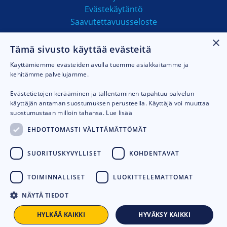
Evästekäytäntö
Saavutettavuusseloste
×
Tämä sivusto käyttää evästeitä
MAKSUTAVAT
Käyttämiemme evästeiden avulla tuemme asiakkaitamme ja
kehitämme palvelujamme.
Evästetietojen kerääminen ja tallentaminen tapahtuu palvelun
käyttäjän antaman suostumuksen perusteella. Käyttäjä voi muuttaa
suostumustaan milloin tahansa.
Lue lisää
EHDOTTOMASTI VÄLTTÄMÄTTÖMÄT
SUORITUSKYVYLLISET
KOHDENTAVAT
TOIMINNALLISET
LUOKITTELEMATTOMAT
NÄYTÄ TIEDOT
© 2026
Talhu oy.
Toteutus:
Avoin.Systems
HYLKÄÄ KAIKKI
HYVÄKSY KAIKKI
LISÄÄ KORIIN
-
+
LT5005