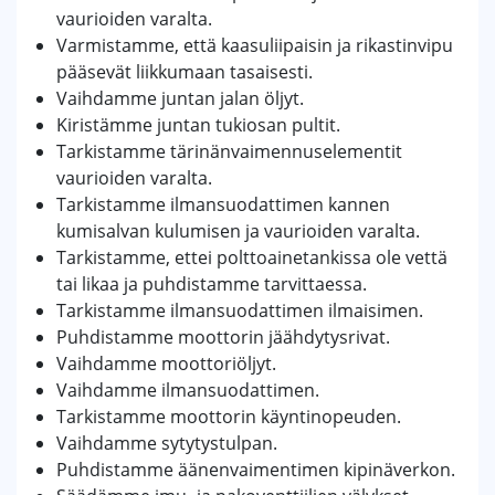
vaurioiden varalta.
Varmistamme, että kaasuliipaisin ja rikastinvipu
pääsevät liikkumaan tasaisesti.
Vaihdamme juntan jalan öljyt.
Kiristämme juntan tukiosan pultit.
Tarkistamme tärinänvaimennuselementit
vaurioiden varalta.
Tarkistamme ilmansuodattimen kannen
kumisalvan kulumisen ja vaurioiden varalta.
Tarkistamme, ettei polttoainetankissa ole vettä
tai likaa ja puhdistamme tarvittaessa.
Tarkistamme ilmansuodattimen ilmaisimen.
Puhdistamme moottorin jäähdytysrivat.
Vaihdamme moottoriöljyt.
Vaihdamme ilmansuodattimen.
Tarkistamme moottorin käyntinopeuden.
Vaihdamme sytytystulpan.
Puhdistamme äänenvaimentimen kipinäverkon.