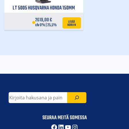
LT 5005 HUSQVARNA HONDA 150MM
2619,00
€
LISÄÄ
KORIIN
alv 0% | 25,5%
Etsi
SEURAA MEITÄ SOMESSA
Facebook
LinkedIn
YouTube
Instagram