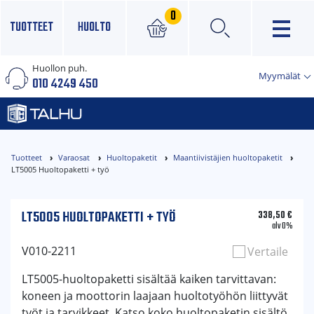
0
TUOTTEET
HUOLTO
Huollon puh.
×
Myymälät
010 4249 450
Tuotteet
Varaosat
Huoltopaketit
Maantiivistäjien huoltopaketit
LT5005 Huoltopaketti + työ
LT5005 HUOLTOPAKETTI + TYÖ
338,50
€
alv 0%
V010-2211
Vertaile
LT5005-huoltopaketti sisältää kaiken tarvittavan:
koneen ja moottorin laajaan huoltotyöhön liittyvät
työt ja tarvikkeet. Katso koko huoltopaketin sisältö