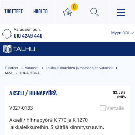
0
TUOTTEET
HUOLTO
Varaosien puh.
×
Myymälät
010 4249 440
Tuotteet
Varaosat
Laikkaleikkureiden ja maasahojen varaosat
AKSELI / HIHNAPYÖRÄ
AKSELI / HIHNAPYÖRÄ
92,09
€
alv 0%
V027-0133
Vertaile
Akseli / hihnapyörä K 770 ja K 1270
laikkaleikkureihin. Sisältää kiinnitysruuvin.