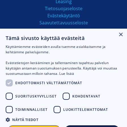
Leasing
Tietosuojaseloste
Evästekäytäntö
Saavutettavuusseloste
×
Tämä sivusto käyttää evästeitä
MAKSUTAVAT
Käyttämiemme evästeiden avulla tuemme asiakkaitamme ja
kehitämme palvelujamme.
Evästetietojen kerääminen ja tallentaminen tapahtuu palvelun
käyttäjän antaman suostumuksen perusteella. Käyttäjä voi muuttaa
suostumustaan milloin tahansa.
Lue lisää
EHDOTTOMASTI VÄLTTÄMÄTTÖMÄT
SUORITUSKYVYLLISET
KOHDENTAVAT
TOIMINNALLISET
LUOKITTELEMATTOMAT
NÄYTÄ TIEDOT