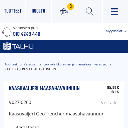
0
TUOTTEET
HUOLTO
Varaosien puh.
×
Myymälät
010 4249 440
Tuotteet
Varaosat
Laikkaleikkureiden ja maasahojen varaosat
KAASUVAIJERI MAASAHAVAUNUUN
KAASUVAIJERI MAASAHAVAUNUUN
85,00
€
alv 0%
V027-0260
Vertaile
Kaasuvaijeri GeoTrencher maasahavaunuun.
Varastossa