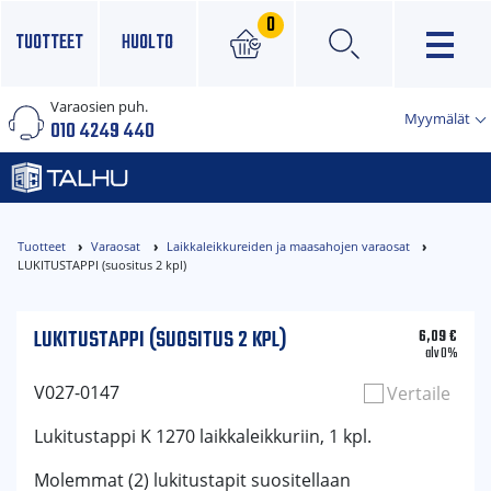
0
TUOTTEET
HUOLTO
Varaosien puh.
×
Myymälät
010 4249 440
Tuotteet
Varaosat
Laikkaleikkureiden ja maasahojen varaosat
LUKITUSTAPPI (suositus 2 kpl)
LUKITUSTAPPI (SUOSITUS 2 KPL)
6,09
€
alv 0%
V027-0147
Vertaile
Lukitustappi K 1270 laikkaleikkuriin, 1 kpl.
Molemmat (2) lukitustapit suositellaan