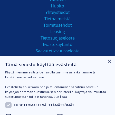
Huolto
Yhteystiedot
Tietoa meistä
Toimitusehdot
Leasing
Tietosuojaseloste
Evästekäytäntö
Saavutettavuusseloste
×
Tämä sivusto käyttää evästeitä
MAKSUTAVAT
Käyttämiemme evästeiden avulla tuemme asiakkaitamme ja
kehitämme palvelujamme.
Evästetietojen kerääminen ja tallentaminen tapahtuu palvelun
käyttäjän antaman suostumuksen perusteella. Käyttäjä voi muuttaa
suostumustaan milloin tahansa.
Lue lisää
EHDOTTOMASTI VÄLTTÄMÄTTÖMÄT