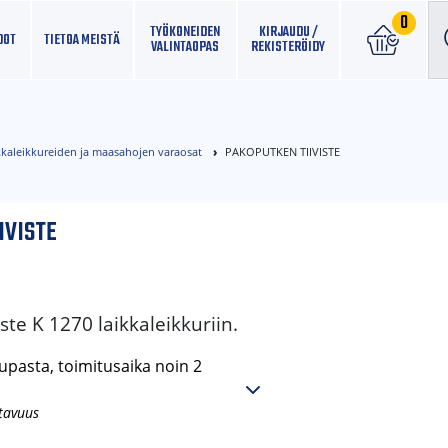
0
TYÖKONEIDEN
KIRJAUDU /
DOT
TIETOA MEISTÄ
VALINTAOPAS
REKISTERÖIDY
kkaleikkureiden ja maasahojen varaosat
PAKOPUTKEN TIIVISTE
IVISTE
ste K 1270 laikkaleikkuriin.
pasta, toimitusaika noin 2
tavuus