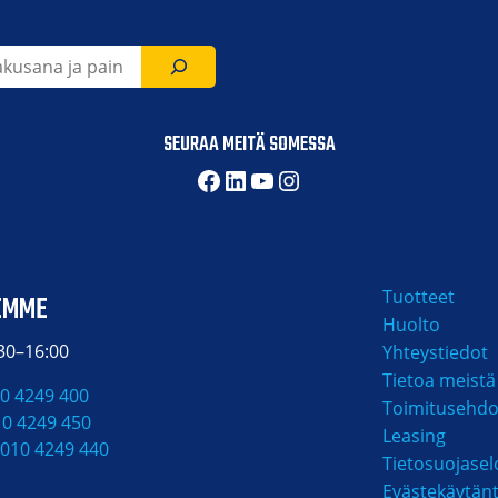
SEURAA MEITÄ SOMESSA
Facebook
LinkedIn
YouTube
Instagram
Tuotteet
EMME
Huolto
:30–16:00
Yhteystiedot
Tietoa meistä
0 4249 400
Toimitusehdo
10 4249 450
Leasing
010 4249 440
Tietosuojasel
Evästekäytän