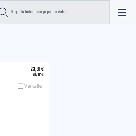
23,91
€
alv 0%
Vertaile