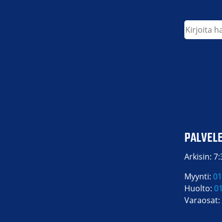
Etsi
PALVEL
Arkisin: 7
Myynti:
01
Huolto:
0
Varaosat: