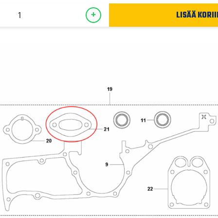
LISÄÄ KORII
+