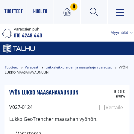
0
TUOTTEET
HUOLTO
Varaosien puh.
×
Myymälät
010 4249 440
Tuotteet
Varaosat
Laikkaleikkureiden ja maasahojen varaosat
VYÖN
LUKKO MAASAHAVAUNUUN
VYÖN LUKKO MAASAHAVAUNUUN
6,00
€
alv 0%
V027-0124
Vertaile
Lukko GeoTrencher maasahan vyöhön.
Varastossa