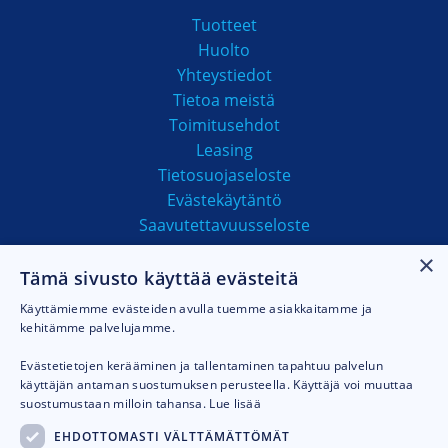
Tuotteet
Huolto
Yhteystiedot
Tietoa meistä
Toimitusehdot
Leasing
Tietosuojaseloste
Evästekäytäntö
Saavutettavuusseloste
×
Tämä sivusto käyttää evästeitä
MAKSUTAVAT
Käyttämiemme evästeiden avulla tuemme asiakkaitamme ja
kehitämme palvelujamme.
Evästetietojen kerääminen ja tallentaminen tapahtuu palvelun
käyttäjän antaman suostumuksen perusteella. Käyttäjä voi muuttaa
suostumustaan milloin tahansa.
Lue lisää
EHDOTTOMASTI VÄLTTÄMÄTTÖMÄT