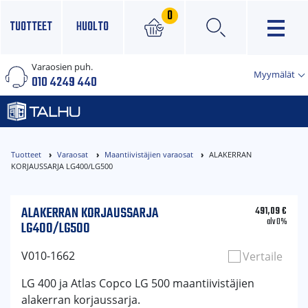
0
TUOTTEET
HUOLTO
Varaosien puh.
×
Myymälät
010 4249 440
Tuotteet
Varaosat
Maantiivistäjien varaosat
ALAKERRAN
KORJAUSSARJA LG400/LG500
ALAKERRAN KORJAUSSARJA
491,09
€
alv 0%
LG400/LG500
V010-1662
Vertaile
LG 400 ja Atlas Copco LG 500 maantiivistäjien
alakerran korjaussarja.